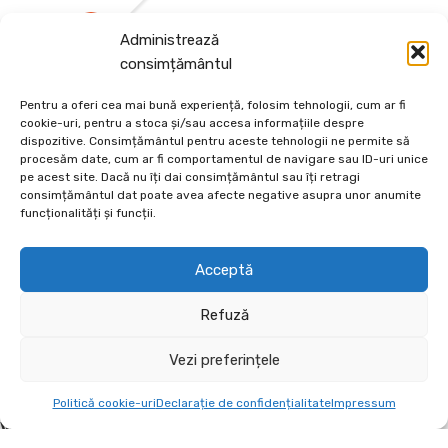
MARIAN TUNARU
Administrează
SEPTEMBRIE 3, 2024
consimțământul
Pentru a oferi cea mai bună experiență, folosim tehnologii, cum ar fi
cookie-uri, pentru a stoca și/sau accesa informațiile despre
dispozitive. Consimțământul pentru aceste tehnologii ne permite să
procesăm date, cum ar fi comportamentul de navigare sau ID-uri unice
pe acest site. Dacă nu îți dai consimțământul sau îți retragi
consimțământul dat poate avea afecte negative asupra unor anumite
funcționalități și funcții.
Depozit En-Gross și En-Detail
Piatră Decorativă și Plante Ornamentale
Acceptă
Preturi accesibile, calitate si diversitate.
Refuză
DE 70, vis-a-vis de Termo Ișalnița, Craiova, Dolj, Romania
Vezi preferințele
+40760973126
contact@ecodeco.ro
Politică cookie-uri
Declarație de confidențialitate
Impressum
VIZITEAZĂ DEPOZIT