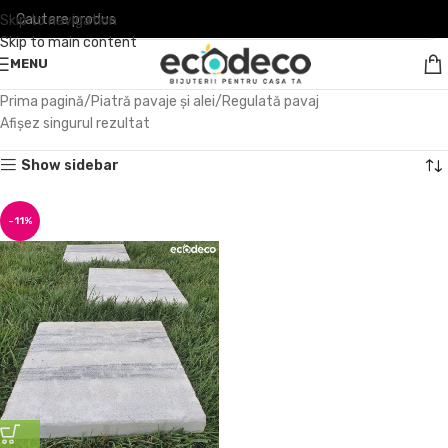
Skip to navigation
Skip to main content
MENU
Prima pagină
Piatră pavaje și alei
Regulată pavaj
Afișez singurul rezultat
Show sidebar
-11%