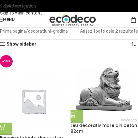
Skip to navigation
Skip to main content
MENU
Prima pagină
decoratiuni-gradina
Afișez toate cele 2 rezultate
Show sidebar
-18%
Leu decorativ mare din beton
92cm
Femeie statueta decorativa