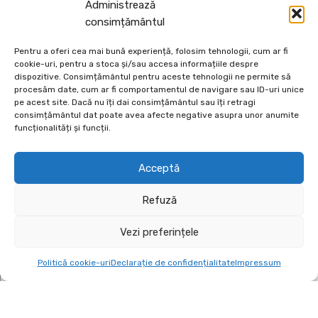
Administrează
consimțământul
ANDREI VADUVA
DECEMBRIE 3, 2024
Pentru a oferi cea mai bună experiență, folosim tehnologii, cum ar fi
cookie-uri, pentru a stoca și/sau accesa informațiile despre
dispozitive. Consimțământul pentru aceste tehnologii ne permite să
procesăm date, cum ar fi comportamentul de navigare sau ID-uri unice
pe acest site. Dacă nu îți dai consimțământul sau îți retragi
consimțământul dat poate avea afecte negative asupra unor anumite
funcționalități și funcții.
Depozit En-Gross și En-Detail
Acceptă
Piatră Decorativă și Plante Ornamentale
Refuză
Preturi accesibile, calitate si diversitate.
Vezi preferințele
DE 70, vis-a-vis de Termo Ișalnița, Craiova, Dolj, Romania
+40760973126
Politică cookie-uri
Declarație de confidențialitate
Impressum
contact@ecodeco.ro
VIZITEAZĂ DEPOZIT