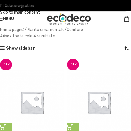
Skip to navigation
Skip to main content
MENU
Prima pagină
Plante ornamentale
Conifere
Afișez toate cele 4 rezultate
Show sidebar
-18%
-14%