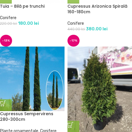
Tuia – Bilă pe trunchi
Cupressus Arizonica Spirală
160-180cm
Conifere
180.00
lei
Conifere
220.00
lei
380.00
lei
440.00
lei
-13%
-17%
Cupressus Sempervirens
280-300cm
Plante ornamentale
,
Conifere