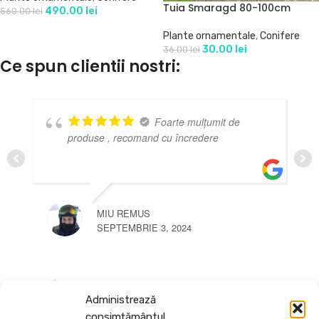
Tuia Smaragd 80-100cm
490.00
lei
560.00
lei
Plante ornamentale
,
Conifere
30.00
lei
36.00
lei
Ce spun clientii nostri:
Foarte mulțumit de
produse , recomand cu încredere
MIU REMUS
SEPTEMBRIE 3, 2024
Administrează
consimțământul