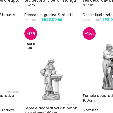
on dreapta
Leu decorativ beton stanga
Leu decorativ b
96cm
96cm
Statuete
Decoratiuni gradina
,
Statuete
Decoratiuni gradi
i
1,593.00
lei
1,593.
1,912.00
lei
1,912.00
lei
-17%
-15%
SOLD
OUT
corativa
Femeie decorati
160cm
Femeie decorativa din beton
Statuete
Statuete
cu ghivece 140cm