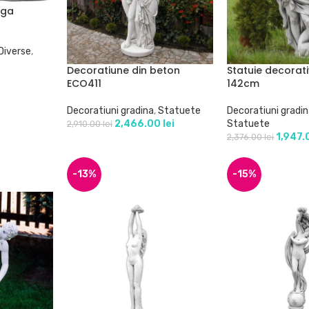
nga
Diverse
,
Decoratiune din beton
Statuie decorat
ECO411
142cm
Decoratiuni gradina
,
Statuete
Decoratiuni gradi
2,466.00
lei
Statuete
2,910.00
lei
1,947
2,376.00
lei
-13%
-15%