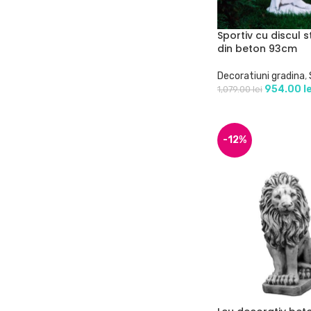
Sportiv cu discul 
din beton 93cm
Decoratiuni gradina
,
954.00
l
1,079.00
lei
-12%