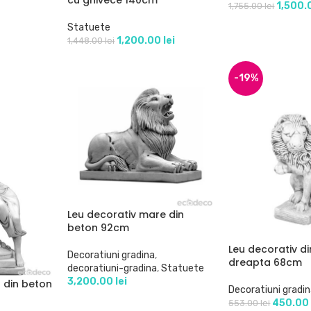
1,500
1,755.00
lei
Statuete
1,200.00
lei
1,448.00
lei
-19%
Leu decorativ mare din
beton 92cm
Leu decorativ d
Decoratiuni gradina
,
dreapta 68cm
decoratiuni-gradina
,
Statuete
3,200.00
lei
 din beton
Decoratiuni gradi
450.0
553.00
lei