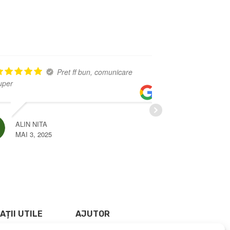
Cei mai buni
Profesionisti
SILVIU MIHAI
APRILIE 3, 2025
LAZAZ
SEPTEM
AȚII UTILE
AJUTOR