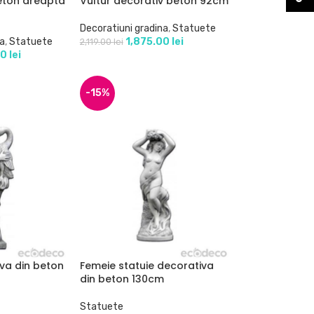
eton dreapta
Vultur decorativ beton 92cm
Decoratiuni gradina
,
Statuete
na
,
Statuete
1,875.00
lei
2,119.00
lei
00
lei
-15%
va din beton
Femeie statuie decorativa
din beton 130cm
Statuete