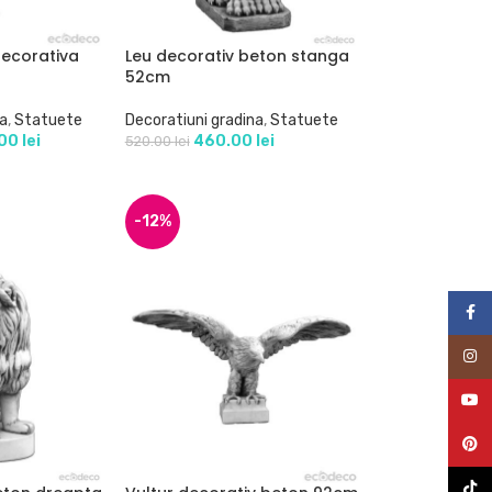
decorativa
Leu decorativ beton stanga
52cm
na
,
Statuete
Decoratiuni gradina
,
Statuete
.00
lei
460.00
lei
520.00
lei
-12%
Face
Inst
YouT
Pinte
TikTo