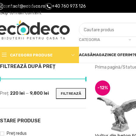
Skip to navigation
contact@ecodeco.ro
+40 760 973 126
Skip to main content
CATEGORIA
ACASĂ
MAGAZIN
CE OFERIM?
CATEGORII PRODUSE
FILTREAZĂ DUPĂ PREȚ
Prima pagină
Statu
-12%
Preț:
220 lei
—
9,800 lei
FILTREAZĂ
STARE PRODUSE
Preț redus
Vultur din beton 