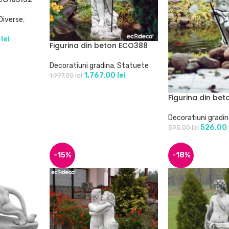
Diverse
,
0
lei
Figurina din beton ECO388
Decoratiuni gradina
,
Statuete
1,767.00
lei
1,997.00
lei
Figurina din be
Decoratiuni gradi
526.00
595.00
lei
-15%
-18%