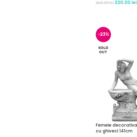
220.00
lei
264.00
lei
-23%
SOLD
OUT
Femeie decorativa
cu ghiveci 141cm