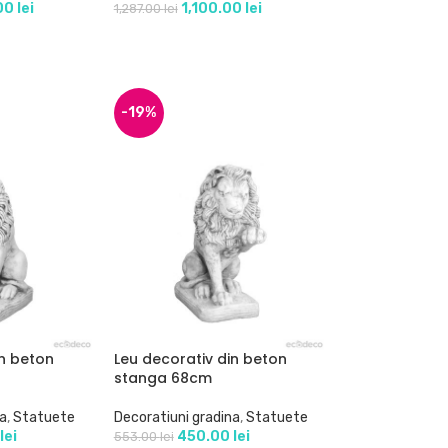
.00
lei
1,100.00
lei
1,287.00
lei
-19%
in beton
Leu decorativ din beton
stanga 68cm
na
,
Statuete
Decoratiuni gradina
,
Statuete
0
lei
450.00
lei
553.00
lei