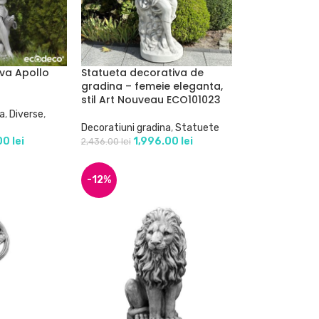
iva Apollo
Statueta decorativa de
gradina – femeie eleganta,
stil Art Nouveau ECO101023
na
,
Diverse
,
Decoratiuni gradina
,
Statuete
.00
lei
1,996.00
lei
2,436.00
lei
-12%