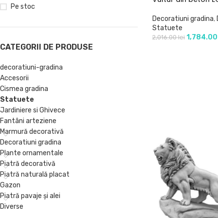
Pe stoc
Decoratiuni gradina
,
Statuete
1,784.0
2,016.00
lei
CATEGORII DE PRODUSE
decoratiuni-gradina
Accesorii
Cismea gradina
Statuete
Jardiniere si Ghivece
Fantâni arteziene
Marmură decorativă
Decoratiuni gradina
Plante ornamentale
Piatră decorativă
Piatră naturală placat
Gazon
Piatră pavaje și alei
Diverse