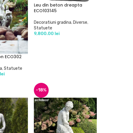
Leu din beton dreapta
ECO103145
Decoratiuni gradina
,
Diverse
,
Statuete
9,800.00
lei
ton ECO302
na
,
Statuete
lei
-18%