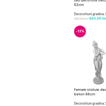
Leu decorativ bet
52cm
Decoratiuni gradina
,
460.00
le
520.00
lei
-17%
Femeie statuie de
beton 66cm
Decoratiuni gradina
,