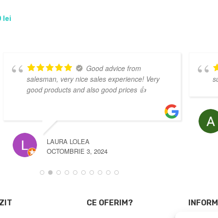
0
lei
Pret ff bun, comunicare
super
ALIN NITA
MAI 3, 2025
ZIT
CE OFERIM?
INFORM