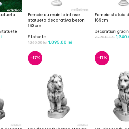
statueta
Femeie cu mainile intinse
Femeie statuie 
statueta decorativa beton
169cm
163cm
Statuete
Decoratiuni gradi
ei
Statuete
1,940
2,290.00
lei
1,095.00
lei
1,260.00
lei
-17%
-17%