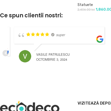
Statuete
1,860.0
2,406.00
lei
Ce spun clientii nostri:
Good advice from
salesman, very nice sales experience! Very
good products and also good prices 👍
LAURA LOLEA
OCTOMBRIE 3, 2024
VIZITEAZĂ DEPO