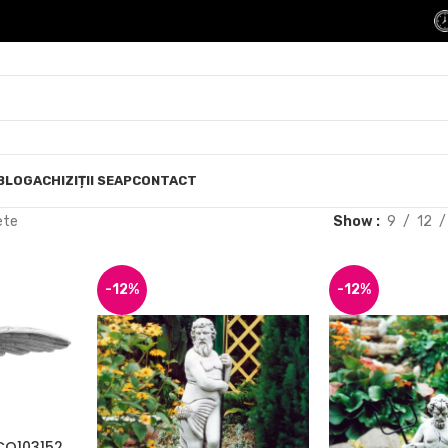
BLOG
ACHIZIȚII SEAP
CONTACT
ete
Show
9
12
-12%
-12%
ECO103152