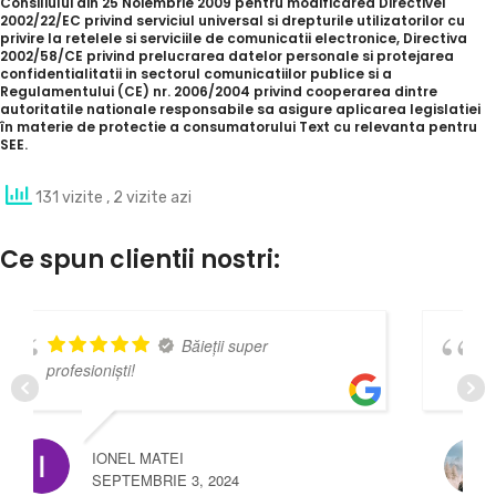
Consiliului din 25 Noiembrie 2009 pentru modificarea Directivei
2002/22/EC privind serviciul universal si drepturile utilizatorilor cu
privire la retelele si serviciile de comunicatii electronice, Directiva
2002/58/CE privind prelucrarea datelor personale si protejarea
confidentialitatii in sectorul comunicatiilor publice si a
Regulamentului (CE) nr. 2006/2004 privind cooperarea dintre
autoritatile nationale responsabile sa asigure aplicarea legislatiei
în materie de protectie a consumatorului Text cu relevanta pentru
SEE.
131 vizite
, 2 vizite azi
Ce spun clientii nostri:
Băieții super
Nota
și pentru calitate !
ATEI
CLAUDIA CEPOI
RIE 3, 2024
OCTOMBRIE 3, 20