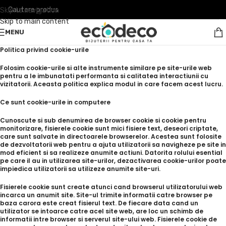
Skip to navigation
Skip to main content
MENU
Politica privind cookie-urile
Folosim cookie-urile si alte instrumente similare pe site-urile web
pentru a le imbunatati performanta si calitatea interactiunii cu
vizitatorii. Aceasta politica explica modul in care facem acest lucru.
Ce sunt cookie-urile in computere
Cunoscute si sub denumirea de browser cookie si cookie pentru
monitorizare, fisierele cookie sunt mici fisiere text, deseori criptate,
care sunt salvate in directoarele browserelor. Acestea sunt folosite
de dezvoltatorii web pentru a ajuta utilizatorii sa navigheze pe site in
mod eficient si sa realizeze anumite actiuni. Datorita rolului esential
pe care il au in utilizarea site-urilor, dezactivarea cookie-urilor poate
impiedica utilizatorii sa utilizeze anumite site-uri.
Fisierele cookie sunt create atunci cand browserul utilizatorului web
incarca un anumit site. Site-ul trimite informatii catre browser pe
baza carora este creat fisierul text. De fiecare data cand un
utilizator se intoarce catre acel site web, are loc un schimb de
informatii intre browser si serverul site-ului web. Fisierele cookie de