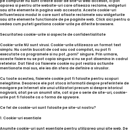
pe computer nu sunt create doar de site-ul web accesat, ci pot
aparea si pentru alte website-uri care afiseaza reclame, widgeturi
sau alte elemente in pagina web accesata. Aceste cookie-uri
influenteaza modul in care sunt afisate reclamele sau widgeturile
sau alte elemente functionale de pe paginile web. Click aici pentru a
vedea cum puteti gestiona cookie-urile pe diferite browsere.
Securitatea cookie-urile si aspecte de confidentialitate
Cookie-urile NU sunt virusi. Cookie-urile utilizeaza un format text
simplu. Nu contin bucati de cod sau cod compilat, nu pot fi
executate ca programele si nu pot „porni” singure. Prin urmare,
aceste fisiere nu se pot copia singure si nu se pot disemina in cadrul
retelelor. Dat fiind ca fisierele cookie nu pot realiza actiunile
mentionate mai sus, ele ies din sfera de definire a virusilor.
Cu toate acestea, fisierele cookie pot fi folosite pentru scopuri
nelegitime. Deoarece ele pot stoca informatii despre preferintele de
navigare pe Internet ale unui utilizatori precum si despre istoricul
nagivarii, atat pe un anumit site, cat si pe o serie de site-uri, cookie-
urile pot fi folosite ca o forma de spyware.
Ce fel de cookie-uri sunt folosite pe site-ul nostru?
1. Cookie-uri esentiale
Anumite cookie-uri sunt esentiale pentru utilizarea unui site web. De