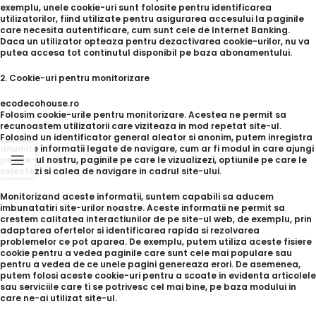
exemplu, unele cookie-uri sunt folosite pentru identificarea
utilizatorilor, fiind utilizate pentru asigurarea accesului la paginile
care necesita autentificare, cum sunt cele de Internet Banking.
Daca un utilizator opteaza pentru dezactivarea cookie-urilor, nu va
putea accesa tot continutul disponibil pe baza abonamentului.
2. Cookie-uri pentru monitorizare
ecodecohouse.ro
Folosim cookie-urile pentru monitorizare. Acestea ne permit sa
recunoastem utilizatorii care viziteaza in mod repetat site-ul.
Folosind un identificator general aleator si anonim, putem inregistra
anumite informatii legate de navigare, cum ar fi modul in care ajungi
pe site-ul nostru, paginile pe care le vizualizezi, optiunile pe care le
selectezi si calea de navigare in cadrul site-ului.
Monitorizand aceste informatii, suntem capabili sa aducem
imbunatatiri site-urilor noastre. Aceste informatii ne permit sa
crestem calitatea interactiunilor de pe site-ul web, de exemplu, prin
adaptarea ofertelor si identificarea rapida si rezolvarea
problemelor ce pot aparea. De exemplu, putem utiliza aceste fisiere
cookie pentru a vedea paginile care sunt cele mai populare sau
pentru a vedea de ce unele pagini genereaza erori. De asemenea,
putem folosi aceste cookie-uri pentru a scoate in evidenta articolele
sau serviciile care ti se potrivesc cel mai bine, pe baza modului in
care ne-ai utilizat site-ul.