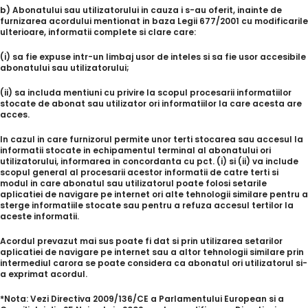
b) Abonatului sau utilizatorului in cauza i s-au oferit, inainte de
furnizarea acordului mentionat in baza Legii 677/2001 cu modificarile
ulterioare, informatii complete si clare care:
(i) sa fie expuse intr-un limbaj usor de inteles si sa fie usor accesibile
abonatului sau utilizatorului;
(ii) sa includa mentiuni cu privire la scopul procesarii informatiilor
stocate de abonat sau utilizator ori informatiilor la care acesta are
acces.
In cazul in care furnizorul permite unor terti stocarea sau accesul la
informatii stocate in echipamentul terminal al abonatului ori
utilizatorului, informarea in concordanta cu pct. (i) si (ii) va include
scopul general al procesarii acestor informatii de catre terti si
modul in care abonatul sau utilizatorul poate folosi setarile
aplicatiei de navigare pe internet ori alte tehnologii similare pentru a
sterge informatiile stocate sau pentru a refuza accesul tertilor la
aceste informatii.
Acordul prevazut mai sus poate fi dat si prin utilizarea setarilor
aplicatiei de navigare pe internet sau a altor tehnologii similare prin
intermediul carora se poate considera ca abonatul ori utilizatorul si-
a exprimat acordul.
*Nota: Vezi Directiva 2009/136/CE a Parlamentului European si a