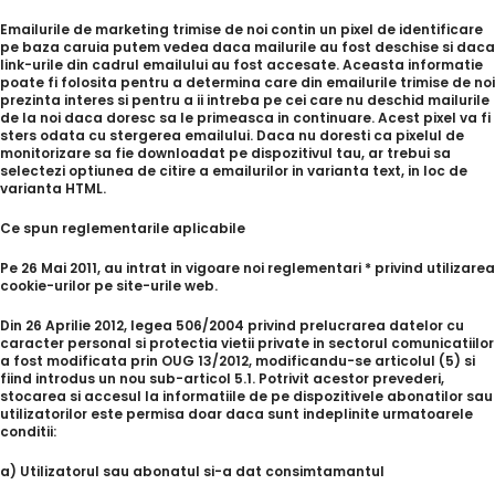
Emailurile de marketing trimise de noi contin un pixel de identificare
pe baza caruia putem vedea daca mailurile au fost deschise si daca
link-urile din cadrul emailului au fost accesate. Aceasta informatie
poate fi folosita pentru a determina care din emailurile trimise de noi
prezinta interes si pentru a ii intreba pe cei care nu deschid mailurile
de la noi daca doresc sa le primeasca in continuare. Acest pixel va fi
sters odata cu stergerea emailului. Daca nu doresti ca pixelul de
monitorizare sa fie downloadat pe dispozitivul tau, ar trebui sa
selectezi optiunea de citire a emailurilor in varianta text, in loc de
varianta HTML.
Ce spun reglementarile aplicabile
Pe 26 Mai 2011, au intrat in vigoare noi reglementari * privind utilizarea
cookie-urilor pe site-urile web.
Din 26 Aprilie 2012, legea 506/2004 privind prelucrarea datelor cu
caracter personal si protectia vietii private in sectorul comunicatiilor
a fost modificata prin OUG 13/2012, modificandu-se articolul (5) si
fiind introdus un nou sub-articol 5.1. Potrivit acestor prevederi,
stocarea si accesul la informatiile de pe dispozitivele abonatilor sau
utilizatorilor este permisa doar daca sunt indeplinite urmatoarele
conditii:
a) Utilizatorul sau abonatul si-a dat consimtamantul