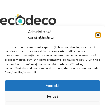
Administrează
Depozit En-Gross și En-Detail
consimțământul
Piatră Decorativă și Plante Ornamentale
Pentru a oferi cea mai bună experiență, folosim tehnologii, cum ar fi
cookie-uri, pentru a stoca și/sau accesa informațiile despre
Preturi accesibile, calitate si diversitate.
dispozitive. Consimțământul pentru aceste tehnologii ne permite să
procesăm date, cum ar fi comportamentul de navigare sau ID-uri unice
pe acest site. Dacă nu îți dai consimțământul sau îți retragi
DE 70, vis-a-vis de Termo Ișalnița, Craiova, Dolj, Romania
consimțământul dat poate avea afecte negative asupra unor anumite
+40760973126
funcționalități și funcții.
contact@ecodeco.ro
VIZITEAZĂ DEPOZIT
Acceptă
CE OFERIM?
Refuză