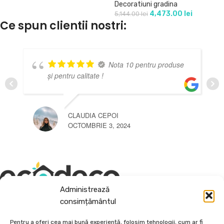
Decoratiuni gradina
4,473.00
lei
5,144.00
lei
Ce spun clientii nostri:
Nota 10 pentru produse
și pentru calitate !
CLAUDIA CEPOI
OCTOMBRIE 3, 2024
Administrează
consimțământul
Depozit En-Gross și En-Detail
Pentru a oferi cea mai bună experiență, folosim tehnologii, cum ar fi