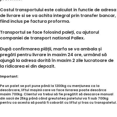
Costul transportului este calculat in functie de adresa
de livrare si se va achita integral prin transfer bancar,
fiind inclus pe factura proforma.
Transportul se face folosind paleți, cu ajutorul
companiei de transport national Pallex.
După confirmarea plății, marfa se va ambala și
pregăti pentru livrare in maxim 24 ore, urmând să
ajungă la adresa dorită în maxim 2 zile lucratoare de
la ridicarea ei din depozit.
Important:
Pe un palet se pot pune până la 1200kg cu mențiunea ca la
descărcare, liftul mașinii care va face livrarea poate descărca
maxim 700kg. Clientul va trebui să fie pregătit să descarce manual
din sacii de 25kg până când greutatea paletului va fi sub 700kg
pentru ca acesta să poată fi coborât cu liftul și tras cu transpaletul.