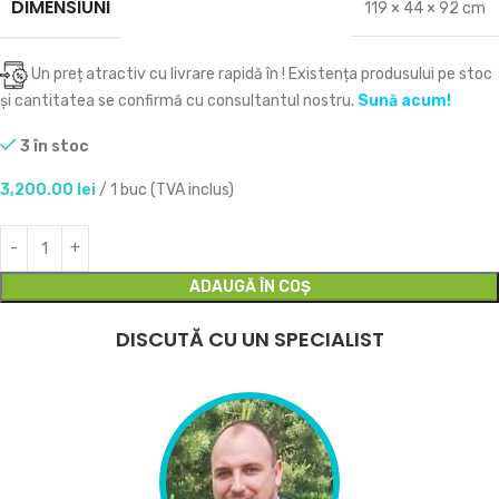
DIMENSIUNI
119 × 44 × 92 cm
Un preț atractiv cu livrare rapidă în
! Existența produsului pe stoc
și cantitatea se confirmă cu consultantul nostru.
Sună acum!
3 în stoc
3,200.00
lei
/ 1 buc (TVA inclus)
ADAUGĂ ÎN COȘ
DISCUTĂ CU UN SPECIALIST