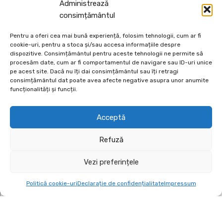
Administrează
consimțământul
ALEX M
APRILIE 3, 2025
Pentru a oferi cea mai bună experiență, folosim tehnologii, cum ar fi
cookie-uri, pentru a stoca și/sau accesa informațiile despre
dispozitive. Consimțământul pentru aceste tehnologii ne permite să
procesăm date, cum ar fi comportamentul de navigare sau ID-uri unice
pe acest site. Dacă nu îți dai consimțământul sau îți retragi
consimțământul dat poate avea afecte negative asupra unor anumite
funcționalități și funcții.
Depozit En-Gross și En-Detail
Acceptă
Piatră Decorativă și Plante Ornamentale
Refuză
Preturi accesibile, calitate si diversitate.
Vezi preferințele
DE 70, vis-a-vis de Termo Ișalnița, Craiova, Dolj, Romania
+40760973126
Politică cookie-uri
Declarație de confidențialitate
Impressum
contact@ecodeco.ro
VIZITEAZĂ DEPOZIT