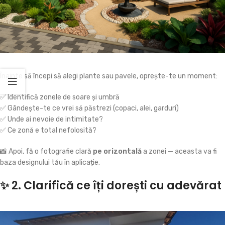
Înainte să începi să alegi plante sau pavele, oprește-te un moment:
✅ Identifică zonele de soare și umbră
✅ Gândește-te ce vrei să păstrezi (copaci, alei, garduri)
✅ Unde ai nevoie de intimitate?
✅ Ce zonă e total nefolosită?
📸 Apoi, fă o fotografie clară
pe orizontală
a zonei — aceasta va fi
baza designului tău în aplicație.
✨ 2. Clarifică ce îți dorești cu adevărat