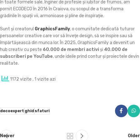
în toate formele sale. Inginer de profesie și iubitor de frumos, am
pornit ECODECO în 2016 în Craiova, cu scopul de a transforma
grădinile în spații vii, armonioase și pline de inspirație.
Sunt și creatorul
GraphicsFamily
, o comunitate dedicată tuturor
persoanelor creative care vor să învețe design, să se inspire sau să
împărtășească din munca lor. În 2025, GraphicsFamily a devenit un
hub creativ cu peste
60.000 de membri activi
și
40.000 de
subscriberi pe YouTube
, unde ideile prind contur și proiectele devin
realitate.
1172 vizite
, 1 vizite azi
decoexpert
ghid
sfaturi
Newer
Older