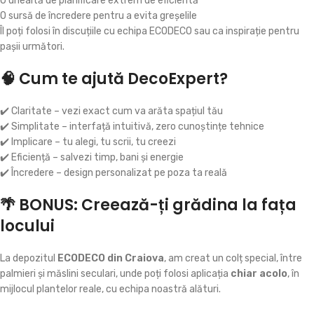
O unealtă de planificare extrem de eficientă
O sursă de încredere pentru a evita greșelile
Îl poți folosi în discuțiile cu echipa ECODECO sau ca inspirație pentru
pașii următori.
🧠 Cum te ajută DecoExpert?
✔️ Claritate – vezi exact cum va arăta spațiul tău
✔️ Simplitate – interfață intuitivă, zero cunoștințe tehnice
✔️ Implicare – tu alegi, tu scrii, tu creezi
✔️ Eficiență – salvezi timp, bani și energie
✔️ Încredere – design personalizat pe poza ta reală
🌴 BONUS: Creează-ți grădina la fața
locului
La depozitul
ECODECO din Craiova
, am creat un colț special, între
palmieri și măslini seculari, unde poți folosi aplicația
chiar acolo
, în
mijlocul plantelor reale, cu echipa noastră alături.