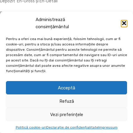
Depozit En-Gross și En-Detail
Piatră Decorativă și Plante Ornamentale
Administrează
Preturi accesibile, calitate si diversitate.
consimțământul
DE 70, vis-a-vis de Termo Ișalnița, Craiova, Dolj, Romania
Pentru a oferi cea mai bună experiență, folosim tehnologii, cum ar fi
cookie-uri, pentru a stoca și/sau accesa informațiile despre
+40760973126
dispozitive. Consimțământul pentru aceste tehnologii ne permite să
contact@ecodeco.ro
procesăm date, cum ar fi comportamentul de navigare sau ID-uri unice
pe acest site. Dacă nu îți dai consimțământul sau îți retragi
VIZITEAZĂ DEPOZIT
consimțământul dat poate avea afecte negative asupra unor anumite
funcționalități și funcții.
CE OFERIM?
Acceptă
INFORMAȚII UTILE
Refuză
AJUTOR
ECODECO
2026
BIJUTERII PENTRU CASA TA.
Vezi preferințele
Politică cookie-uri
Declarație de confidențialitate
Impressum