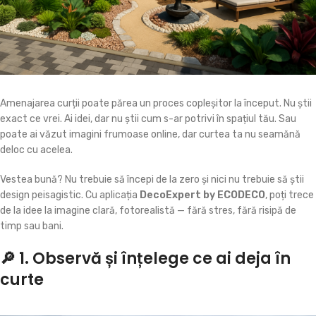
Amenajarea curții poate părea un proces copleșitor la început. Nu știi
exact ce vrei. Ai idei, dar nu știi cum s-ar potrivi în spațiul tău. Sau
poate ai văzut imagini frumoase online, dar curtea ta nu seamănă
deloc cu acelea.
Vestea bună? Nu trebuie să începi de la zero și nici nu trebuie să știi
design peisagistic. Cu aplicația
DecoExpert by ECODECO
, poți trece
de la idee la imagine clară, fotorealistă — fără stres, fără risipă de
timp sau bani.
🔎 1. Observă și înțelege ce ai deja în
curte