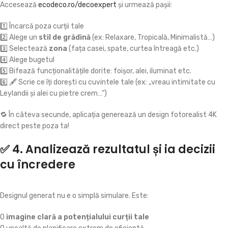
Accesează
ecodeco.ro/decoexpert
și urmează pașii:
1️⃣ Încarcă poza curții tale
2️⃣ Alege un
stil de grădină
(ex: Relaxare, Tropicală, Minimalistă…)
3️⃣ Selectează
zona
(fața casei, spate, curtea întreagă etc.)
4️⃣ Alege bugetul
5️⃣ Bifează funcționalitățile dorite: foișor, alei, iluminat etc.
6️⃣ 🖋 Scrie ce îți dorești cu cuvintele tale (ex: „vreau intimitate cu
Leylandii și alei cu pietre crem…”)
🔁 În câteva secunde, aplicația generează un design fotorealist 4K
direct peste poza ta!
✅ 4. Analizează rezultatul și ia decizii
cu încredere
Designul generat nu e o simplă simulare. Este:
O
imagine clară a potențialului curții tale