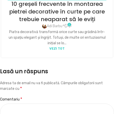
10 greșeli frecvente în montarea
PRACTICE ȘI DIY (DO IT YOURSELF)
pietrei decorative în curte pe care
trebuie neaparat să le eviți
0
Adi Barbu
Piatra decorativă transformă orice curte sau grădină într-
un spațiu elegant și îngrijit. Totuși, de multe ori entuziasmul
inițial se lo...
VEZI TOT
Lasă un răspuns
Adresa ta de email nu va fi publicată.
Câmpurile obligatorii sunt
*
marcate cu
*
Comentariu