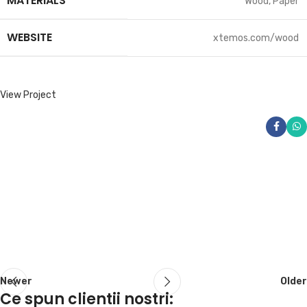
MATERIALS
Wood, Paper
WEBSITE
xtemos.com/wood
View Project
Newer
Older
Ce spun clientii nostri: