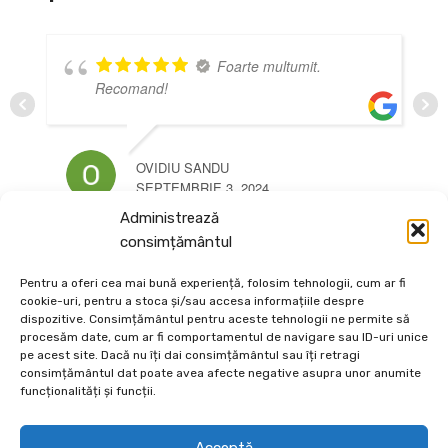
Foarte multumit.
comand!
foarte bune,
OVIDIU SANDU
TITI T
SEPTEMBRIE 3, 2024
OCTOM
Administrează
consimțământul
Pentru a oferi cea mai bună experiență, folosim tehnologii, cum ar fi
cookie-uri, pentru a stoca și/sau accesa informațiile despre
dispozitive. Consimțământul pentru aceste tehnologii ne permite să
procesăm date, cum ar fi comportamentul de navigare sau ID-uri unice
Depozit En-Gross și En-Detail
pe acest site. Dacă nu îți dai consimțământul sau îți retragi
consimțământul dat poate avea afecte negative asupra unor anumite
funcționalități și funcții.
Piatră Decorativă și Plante Ornamentale
Preturi accesibile, calitate si diversitate.
Acceptă