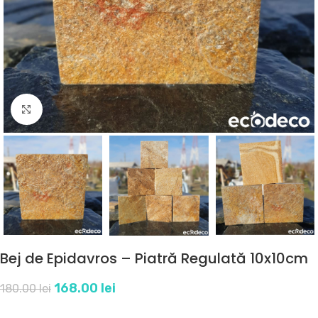
Click to enlarge
Bej de Epidavros – Piatră Regulată 10x10cm
168.00
lei
180.00
lei