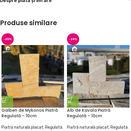
Despre plată și livrare
Produse similare
-20%
-24%
Galben de Mykonos Piatră
Alb de Kavala Piatră
Regulată – 10cm
Regulată – 10cm
Piatră naturală placat
,
Regulată
,
Piatră naturală placat
,
Regulată
,