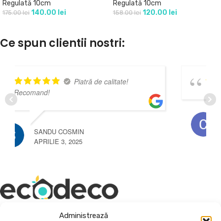
Regulată 10cm
Regulată 10cm
140.00
lei
120.00
lei
175.00
lei
158.00
lei
Ce spun clientii nostri:
Recomand!
CLAUDIU POPESCU
SEPTEMBRIE 3, 2024
Depozit En-Gross și En-Detail
Administrează