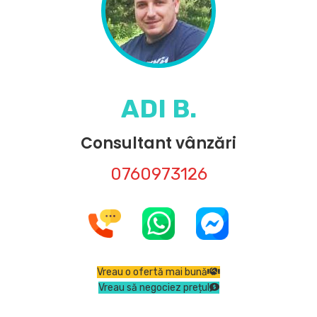
ADI B.
Consultant vânzări
0760973126
Vreau o ofertă mai bună
Vreau să negociez prețul