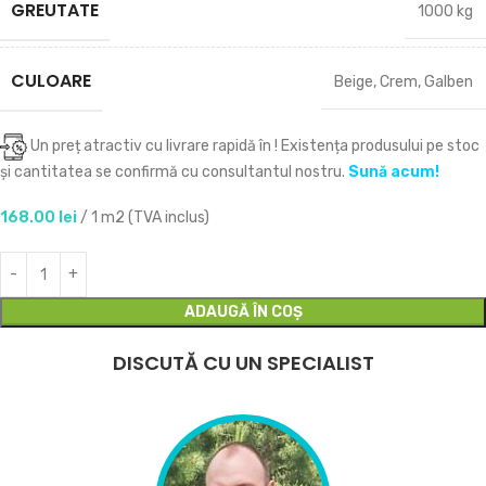
GREUTATE
1000 kg
CULOARE
Beige
,
Crem
,
Galben
Un preț atractiv cu livrare rapidă în
! Existența produsului pe stoc
și cantitatea se confirmă cu consultantul nostru.
Sună acum!
168.00
lei
/ 1 m2 (TVA inclus)
ADAUGĂ ÎN COȘ
DISCUTĂ CU UN SPECIALIST