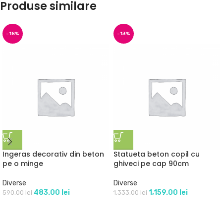
Produse similare
-18%
-13%
Ingeras decorativ din beton
Statueta beton copil cu
pe o minge
ghiveci pe cap 90cm
Diverse
Diverse
483.00
lei
1,159.00
lei
590.00
lei
1,333.00
lei