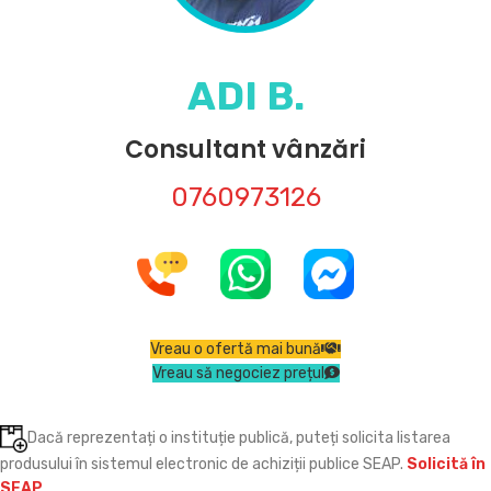
ADI B.
Consultant vânzări
0760973126
Vreau o ofertă mai bună
Vreau să negociez prețul
Dacă reprezentați o instituție publică, puteți solicita listarea
produsului în sistemul electronic de achiziții publice SEAP.
Solicită în
SEAP