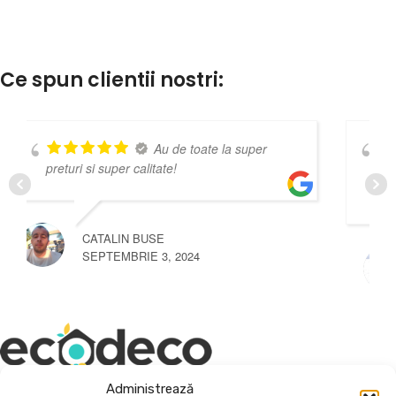
Ce spun clientii nostri:
Au de toate la super
Foarte 
litate!
produse , recomand cu înc
USE
E 3, 2024
MIU REMUS
SEPTEMBRIE 3, 202
Administrează