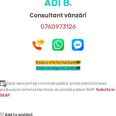
ADI B.
Consultant vânzări
0760973126
Vreau o ofertă mai bună
Vreau să negociez prețul
Dacă reprezentați o instituție publică, puteți solicita listarea
produsului în sistemul electronic de achiziții publice SEAP.
Solicită în
SEAP
Add to wishlist