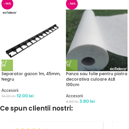
-14%
-16%
Separator gazon 1m, 45mm,
Panza sau folie pentru piatra
Negru
decorativa culoare ALB
100cm
Accesorii
12.00
lei
Accesorii
14.00
lei
3.80
lei
4.50
lei
Ce spun clientii nostri: