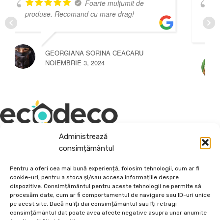
te mulțumit de
Super preț , s
mare drag!
calitate . Incanta de produsele E
Craiova . Diversitate și profesiona
INA CEACARU
24
MANOLACHE MIHAI
IANUARIE 1, 1970
Administrează
consimțământul
Depozit En-Gross și En-Detail
Pentru a oferi cea mai bună experiență, folosim tehnologii, cum ar fi
Piatră Decorativă și Plante Ornamentale
cookie-uri, pentru a stoca și/sau accesa informațiile despre
dispozitive. Consimțământul pentru aceste tehnologii ne permite să
Preturi accesibile, calitate si diversitate.
procesăm date, cum ar fi comportamentul de navigare sau ID-uri unice
pe acest site. Dacă nu îți dai consimțământul sau îți retragi
consimțământul dat poate avea afecte negative asupra unor anumite
DE 70, vis-a-vis de Termo Ișalnița, Craiova, Dolj, Romania