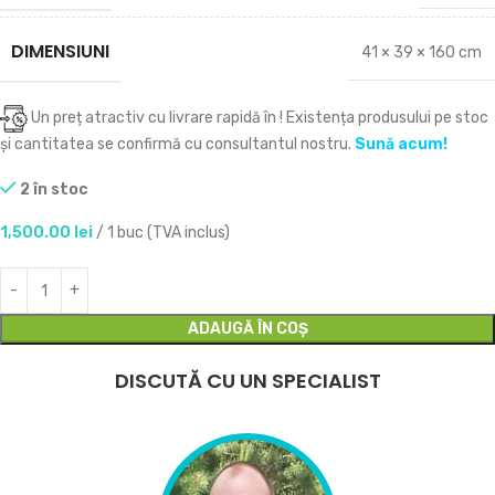
DIMENSIUNI
41 × 39 × 160 cm
Un preț atractiv cu livrare rapidă în
! Existența produsului pe stoc
și cantitatea se confirmă cu consultantul nostru.
Sună acum!
2 în stoc
1,500.00
lei
/ 1 buc (TVA inclus)
ADAUGĂ ÎN COȘ
DISCUTĂ CU UN SPECIALIST