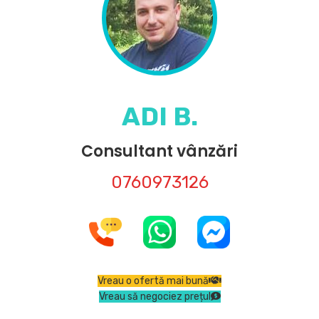
ADI B.
Consultant vânzări
0760973126
Vreau o ofertă mai bună
Vreau să negociez prețul