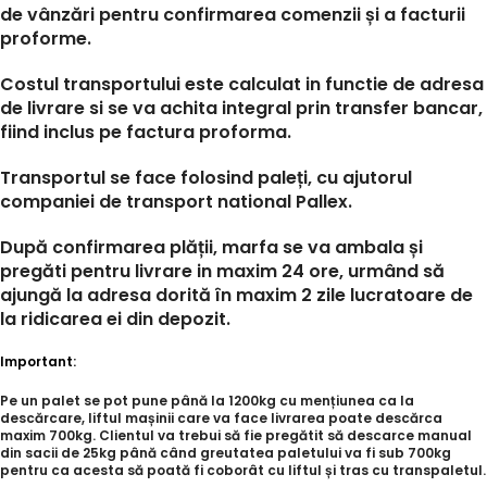
de vânzări pentru confirmarea comenzii și a facturii
proforme.
Costul transportului este calculat in functie de adresa
de livrare si se va achita integral prin transfer bancar,
fiind inclus pe factura proforma.
Transportul se face folosind paleți, cu ajutorul
companiei de transport national Pallex.
După confirmarea plății, marfa se va ambala și
pregăti pentru livrare in maxim 24 ore, urmând să
ajungă la adresa dorită în maxim 2 zile lucratoare de
la ridicarea ei din depozit.
Important:
Pe un palet se pot pune până la 1200kg cu mențiunea ca la
descărcare, liftul mașinii care va face livrarea poate descărca
maxim 700kg. Clientul va trebui să fie pregătit să descarce manual
din sacii de 25kg până când greutatea paletului va fi sub 700kg
pentru ca acesta să poată fi coborât cu liftul și tras cu transpaletul.