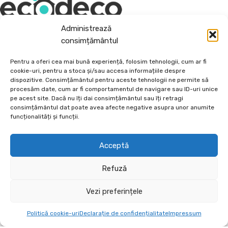
Administrează
consimțământul
Depozit En-Gross și En-Detail
Pentru a oferi cea mai bună experiență, folosim tehnologii, cum ar fi
Piatră Decorativă și Plante Ornamentale
cookie-uri, pentru a stoca și/sau accesa informațiile despre
dispozitive. Consimțământul pentru aceste tehnologii ne permite să
Preturi accesibile, calitate si diversitate.
procesăm date, cum ar fi comportamentul de navigare sau ID-uri unice
pe acest site. Dacă nu îți dai consimțământul sau îți retragi
consimțământul dat poate avea afecte negative asupra unor anumite
DE 70, vis-a-vis de Termo Ișalnița, Craiova, Dolj, Romania
funcționalități și funcții.
+40760973126
contact@ecodeco.ro
Acceptă
VIZITEAZĂ DEPOZIT
Refuză
CE OFERIM?
Vezi preferințele
INFORMAȚII UTILE
Politică cookie-uri
Declarație de confidențialitate
Impressum
AJUTOR