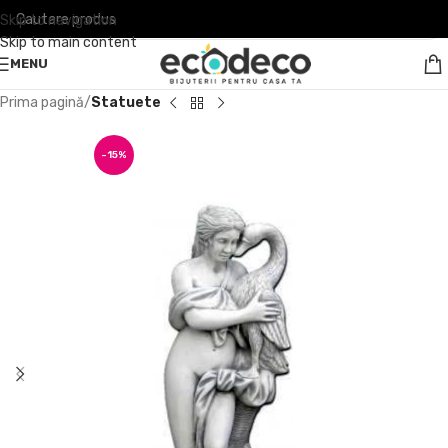
Skip to navigation
Skip to main content
MENU
Prima pagină
Statuete
-15%