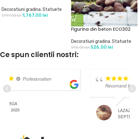
Decoratiuni gradina
,
Statuete
1,767.00
lei
1,997.00
lei
Figurina din beton ECO302
Decoratiuni gradina
,
Statuete
526.00
lei
595.00
lei
Ce spun clientii nostri:
Super mulțumit
Recomand Profesionisti
LAZAZARESCU MIHAI
SEPTEMBRIE 3, 2024