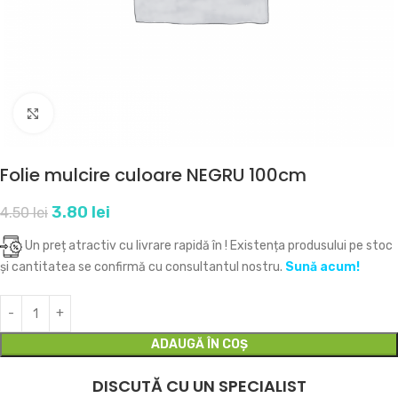
Click to enlarge
Folie mulcire culoare NEGRU 100cm
3.80
lei
4.50
lei
Un preț atractiv cu livrare rapidă în
! Existența produsului pe stoc
și cantitatea se confirmă cu consultantul nostru.
Sună acum!
ADAUGĂ ÎN COȘ
DISCUTĂ CU UN SPECIALIST