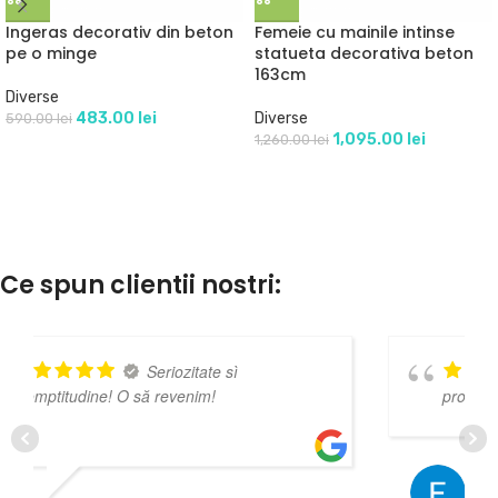
Ingeras decorativ din beton
Femeie cu mainile intinse
pe o minge
statueta decorativa beton
163cm
Diverse
483.00
lei
Diverse
590.00
lei
1,095.00
lei
1,260.00
lei
Ce spun clientii nostri:
e sì
Foarte incantat de
!
produsele oferite.
FLORIN DASCALU