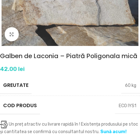
Click to enlarge
Galben de Laconia – Piatră Poligonala mică
42.00
lei
GREUTATE
60 kg
COD PRODUS
ECO IYS1
Un preț atractiv cu livrare rapidă în
! Existența produsului pe stoc
și cantitatea se confirmă cu consultantul nostru.
Sună acum!