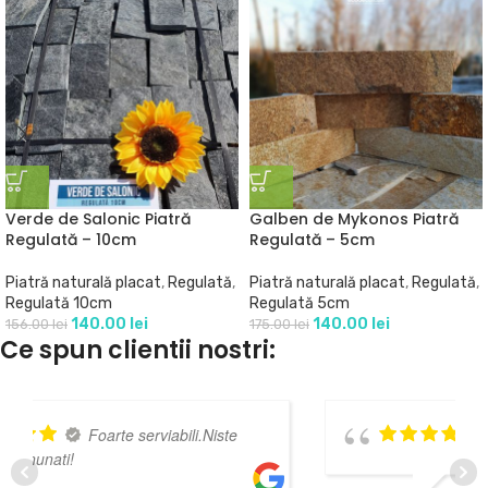
Verde de Salonic Piatră
Galben de Mykonos Piatră
Regulată – 10cm
Regulată – 5cm
Piatră naturală placat
,
Regulată
,
Piatră naturală placat
,
Regulată
,
Regulată 10cm
Regulată 5cm
140.00
lei
140.00
lei
156.00
lei
175.00
lei
Ce spun clientii nostri:
Recomand!