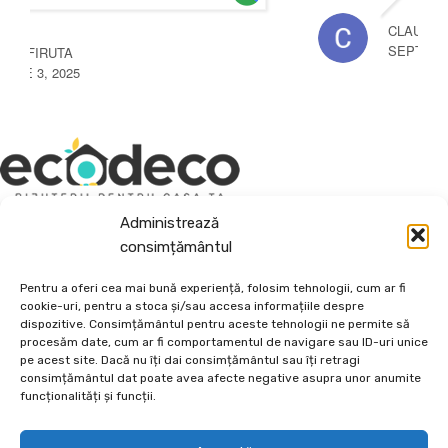
CLAUDIU POPESCU
SEPTEMBRIE 3, 2024
Depozit En-Gross și En-Detail
Administrează
consimțământul
Piatră Decorativă și Plante Ornamentale
Pentru a oferi cea mai bună experiență, folosim tehnologii, cum ar fi
Preturi accesibile, calitate si diversitate.
cookie-uri, pentru a stoca și/sau accesa informațiile despre
dispozitive. Consimțământul pentru aceste tehnologii ne permite să
procesăm date, cum ar fi comportamentul de navigare sau ID-uri unice
DE 70, vis-a-vis de Termo Ișalnița, Craiova, Dolj, Romania
pe acest site. Dacă nu îți dai consimțământul sau îți retragi
+40760973126
consimțământul dat poate avea afecte negative asupra unor anumite
contact@ecodeco.ro
funcționalități și funcții.
VIZITEAZĂ DEPOZIT