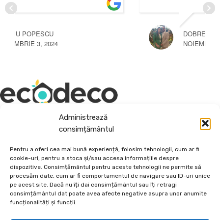
DOBRESCU IONUT
NOIEMBRIE 3, 2024
Administrează
Depozit En-Gross și En-Detail
consimțământul
Piatră Decorativă și Plante Ornamentale
Pentru a oferi cea mai bună experiență, folosim tehnologii, cum ar fi
cookie-uri, pentru a stoca și/sau accesa informațiile despre
Preturi accesibile, calitate si diversitate.
dispozitive. Consimțământul pentru aceste tehnologii ne permite să
procesăm date, cum ar fi comportamentul de navigare sau ID-uri unice
pe acest site. Dacă nu îți dai consimțământul sau îți retragi
DE 70, vis-a-vis de Termo Ișalnița, Craiova, Dolj, Romania
consimțământul dat poate avea afecte negative asupra unor anumite
+40760973126
funcționalități și funcții.
contact@ecodeco.ro