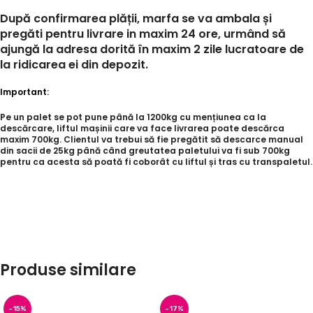
După confirmarea plății, marfa se va ambala și
pregăti pentru livrare in maxim 24 ore, urmând să
ajungă la adresa dorită în maxim 2 zile lucratoare de
la ridicarea ei din depozit.
Important:
Pe un palet se pot pune până la 1200kg cu mențiunea ca la
descărcare, liftul mașinii care va face livrarea poate descărca
maxim 700kg. Clientul va trebui să fie pregătit să descarce manual
din sacii de 25kg până când greutatea paletului va fi sub 700kg
pentru ca acesta să poată fi coborât cu liftul și tras cu transpaletul.
Produse similare
-15%
-17%