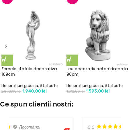
Femeie statuie decorativa
Leu decorativ beton dreapta
169cm
96cm
Decoratiuni gradina
,
Statuete
Decoratiuni gradina
,
Statuete
1,940.00
lei
1,593.00
lei
2,290.00
lei
1,912.00
lei
Ce spun clientii nostri:
Recomand,foarte serioși!