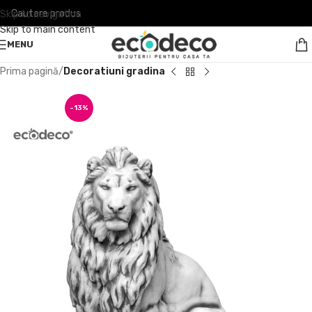
Skip to navigation
Skip to main content
MENU
Prima pagină
Decoratiuni gradina
-13%