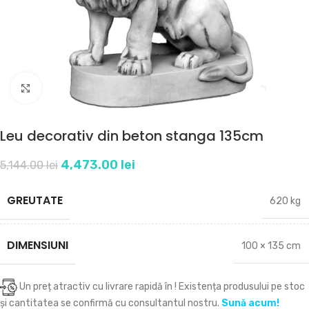
Click to enlarge
Leu decorativ din beton stanga 135cm
4,473.00
lei
5,144.00
lei
GREUTATE
620 kg
DIMENSIUNI
100 × 135 cm
Un preț atractiv cu livrare rapidă în
! Existența produsului pe stoc
și cantitatea se confirmă cu consultantul nostru.
Sună acum!