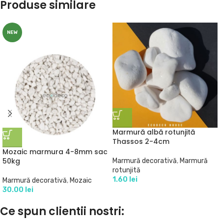
Produse similare
NEW
Marmură albă rotunjită
Thassos 2-4cm
Mozaic marmura 4-8mm sac
50kg
Marmură decorativă
,
Marmură
rotunjită
1.60
lei
Marmură decorativă
,
Mozaic
30.00
lei
Ce spun clientii nostri: