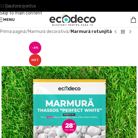
Skip to navigation
Skip to main content
MENU
Prima pagină
Marmură decorativă
Marmură rotunjită
-6%
HOT