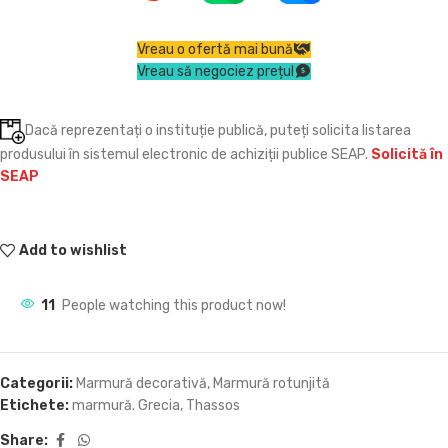
Vreau o ofertă mai bună
Vreau să negociez prețul
Dacă reprezentați o instituție publică, puteți solicita listarea
produsului în sistemul electronic de achiziții publice SEAP.
Solicită în
SEAP
Add to wishlist
11
People watching this product now!
Categorii:
Marmură decorativă
,
Marmură rotunjită
Etichete:
marmură. Grecia
,
Thassos
Share: