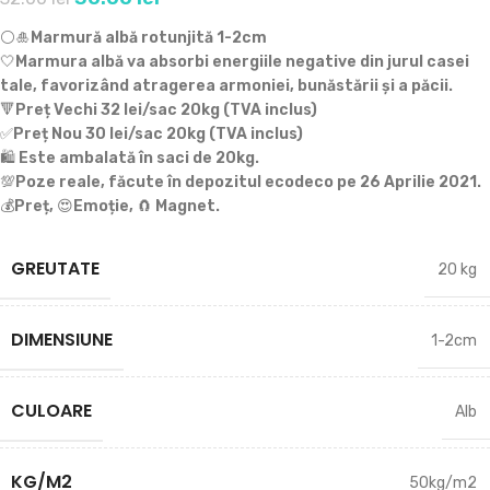
⚪🎍
Marmură albă rotunjită 1-2cm
🤍
Marmura albă va absorbi energiile negative din jurul casei
tale, favorizând atragerea armoniei, bunăstării și a păcii.
🔻
Preț Vechi 32 lei/sac 20kg (TVA inclus)
✅
Preț Nou 30 lei/sac 20kg (TVA inclus)
🛍️
Este ambalată în saci de 20kg.
💯
Poze reale, făcute în depozitul ecodeco pe 26 Aprilie 2021.
💰
Preț,
😍
Emoție,
🧲
Magnet.
GREUTATE
20 kg
DIMENSIUNE
1-2cm
CULOARE
Alb
KG/M2
50kg/m2