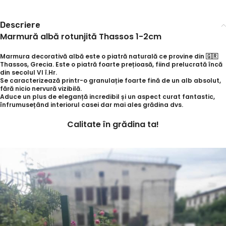
Descriere
Marmură albă rotunjită Thassos 1-2cm
Marmura decorativă albă este o piatră naturală ce provine din 🇬🇷
Thassos, Grecia. Este o piatră foarte prețioasă, fiind prelucrată încă
din secolul VI î.Hr.
Se caracterizează printr-o granulație foarte fină de un alb absolut,
fără nicio nervură vizibilă.
Aduce un plus de eleganță incredibil și un aspect curat fantastic,
înfrumusețând interiorul casei dar mai ales grădina dvs.
Calitate în grădina ta!