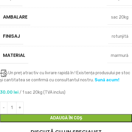
AMBALARE
sac 20kg
FINISAJ
rotunjită
MATERIAL
marmură
Un preț atractiv cu livrare rapidă în
! Existența produsului pe stoc
și cantitatea se confirmă cu consultantul nostru.
Sună acum!
30.00
lei
/ 1 sac 20kg (TVA inclus)
ADAUGĂ ÎN COȘ
DISCUTĂ CU UN SPECIALIST