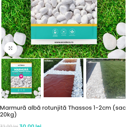
Click to enlarge
Marmură albă rotunjită Thassos 1-2cm (sac
20kg)
30.00
lei
32.00
lei