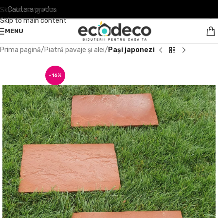
Skip to navigation
Skip to main content
MENU
Prima pagină
Piatră pavaje și alei
Pași japonezi
-16%