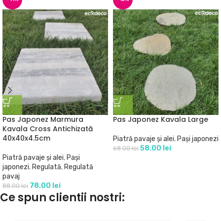
Pas Japonez Marmura
Pas Japonez Kavala Large
Kavala Cross Antichizată
40x40x4.5cm
Piatră pavaje și alei
,
Pași japonezi
58.00
lei
68.00
lei
Piatră pavaje și alei
,
Pași
japonezi
,
Regulată
,
Regulată
pavaj
78.00
lei
88.00
lei
Ce spun clientii nostri: