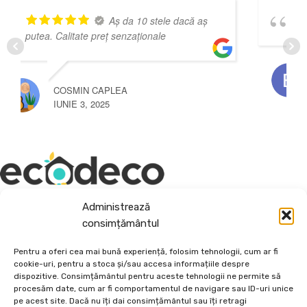
 aș
Calitate superioara
BOGDAN FLORIN LUCHICI
MARTIE 3, 2025
Depozit En-Gross și En-Detail
Administrează
consimțământul
Piatră Decorativă și Plante Ornamentale
Pentru a oferi cea mai bună experiență, folosim tehnologii, cum ar fi
Preturi accesibile, calitate si diversitate.
cookie-uri, pentru a stoca și/sau accesa informațiile despre
dispozitive. Consimțământul pentru aceste tehnologii ne permite să
procesăm date, cum ar fi comportamentul de navigare sau ID-uri unice
DE 70, vis-a-vis de Termo Ișalnița, Craiova, Dolj, Romania
pe acest site. Dacă nu îți dai consimțământul sau îți retragi
+40760973126