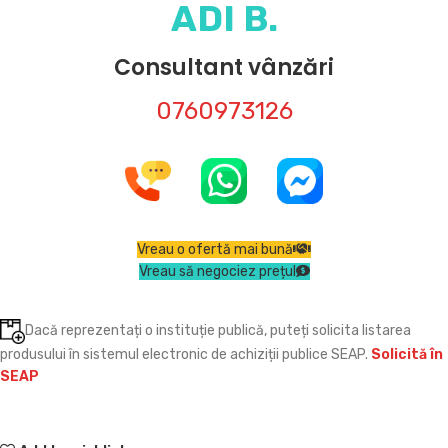
ADI B.
Consultant vânzări
0760973126
Vreau o ofertă mai bună
Vreau să negociez prețul
Dacă reprezentați o instituție publică, puteți solicita listarea
produsului în sistemul electronic de achiziții publice SEAP.
Solicită în
SEAP