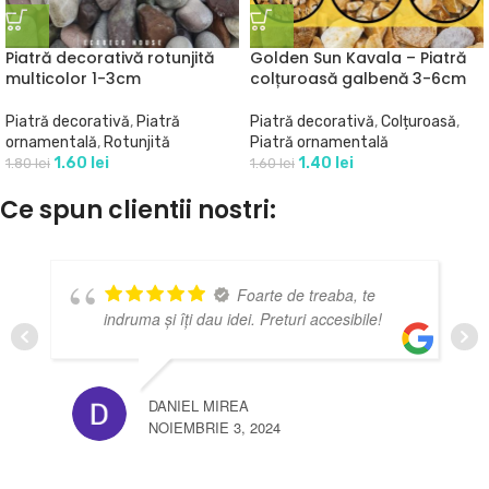
Piatră decorativă rotunjită
Golden Sun Kavala – Piatră
multicolor 1-3cm
colțuroasă galbenă 3-6cm
Piatră decorativă
,
Piatră
Piatră decorativă
,
Colțuroasă
,
ornamentală
,
Rotunjită
Piatră ornamentală
1.60
lei
1.40
lei
1.80
lei
1.60
lei
Ce spun clientii nostri:
Foarte de treaba, te
indruma și îți dau idei. Preturi accesibile!
DANIEL MIREA
NOIEMBRIE 3, 2024