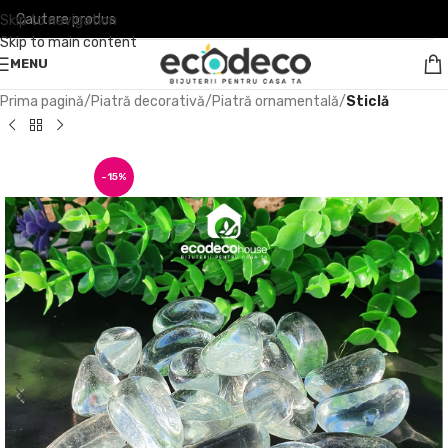
Skip to navigation
Skip to main content
MENU
Prima pagină
Piatră decorativă
Piatră ornamentală
Sticlă
-15%