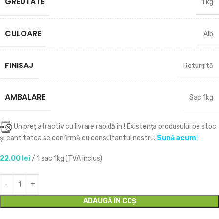
GREUTATE
1 kg
CULOARE
Alb
FINISAJ
Rotunjită
AMBALARE
Sac 1kg
Un preț atractiv cu livrare rapidă în
! Existența produsului pe stoc
și cantitatea se confirmă cu consultantul nostru.
Sună acum!
22.00
lei
/ 1 sac 1kg (TVA inclus)
ADAUGĂ ÎN COȘ