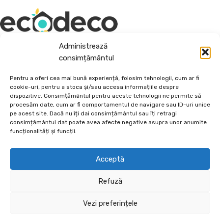
Administrează
Depozit En-Gross și En-Detail
consimțământul
Piatră Decorativă și Plante Ornamentale
Pentru a oferi cea mai bună experiență, folosim tehnologii, cum ar fi
cookie-uri, pentru a stoca și/sau accesa informațiile despre
Preturi accesibile, calitate si diversitate.
dispozitive. Consimțământul pentru aceste tehnologii ne permite să
procesăm date, cum ar fi comportamentul de navigare sau ID-uri unice
pe acest site. Dacă nu îți dai consimțământul sau îți retragi
DE 70, vis-a-vis de Termo Ișalnița, Craiova, Dolj, Romania
consimțământul dat poate avea afecte negative asupra unor anumite
+40760973126
funcționalități și funcții.
contact@ecodeco.ro
VIZITEAZĂ DEPOZIT
Acceptă
CE OFERIM?
Refuză
INFORMAȚII UTILE
Vezi preferințele