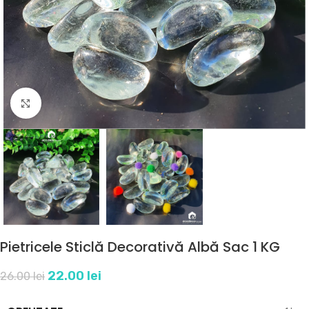
Click to enlarge
Pietricele Sticlă Decorativă Albă Sac 1 KG
22.00
lei
26.00
lei