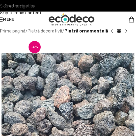
Skip to navigation
Skip to main content
MENU
Prima pagină
Piatră decorativă
Piatră ornamentală
-8%