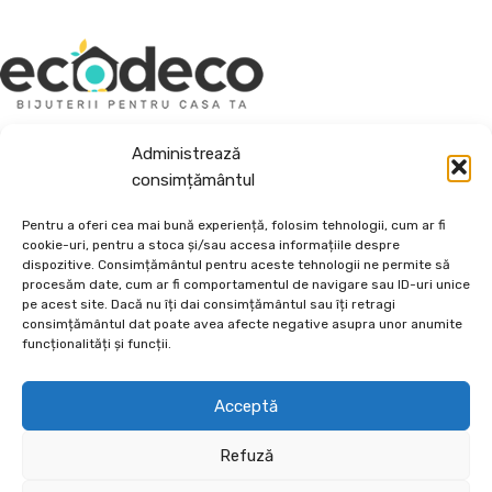
Depozit En-Gross și En-Detail
Piatră Decorativă și Plante Ornamentale
Administrează
Preturi accesibile, calitate si diversitate.
consimțământul
DE 70, vis-a-vis de Termo Ișalnița, Craiova, Dolj, Romania
Pentru a oferi cea mai bună experiență, folosim tehnologii, cum ar fi
+40760973126
cookie-uri, pentru a stoca și/sau accesa informațiile despre
contact@ecodeco.ro
dispozitive. Consimțământul pentru aceste tehnologii ne permite să
procesăm date, cum ar fi comportamentul de navigare sau ID-uri unice
VIZITEAZĂ DEPOZIT
pe acest site. Dacă nu îți dai consimțământul sau îți retragi
consimțământul dat poate avea afecte negative asupra unor anumite
CE OFERIM?
funcționalități și funcții.
INFORMAȚII UTILE
Acceptă
AJUTOR
Refuză
ECODECO
2026
BIJUTERII PENTRU CASA TA.