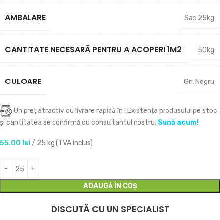
AMBALARE
Sac 25kg
CANTITATE NECESARĂ PENTRU A ACOPERI 1M2
50kg
CULOARE
Gri
,
Negru
Un preț atractiv cu livrare rapidă în
! Existența produsului pe stoc
și cantitatea se confirmă cu consultantul nostru.
Sună acum!
55.00
lei
/ 25 kg (TVA inclus)
ADAUGĂ ÎN COȘ
DISCUTĂ CU UN SPECIALIST