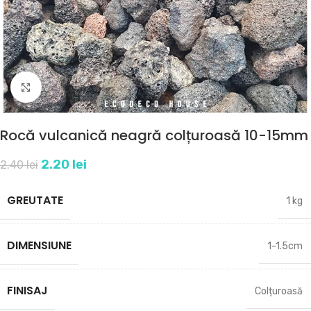
Click to enlarge
Rocă vulcanică neagră colțuroasă 10-15mm
2.20
lei
2.40
lei
GREUTATE
1 kg
DIMENSIUNE
1-1.5cm
FINISAJ
Colțuroasă