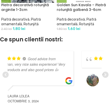
Piatra decorativă rotunjită
Golden Sun Kavala – Piatră
argintie 1-3cm
rotunjită galbenă 3-6cm
Piatră decorativă
,
Piatră
Piatră decorativă
,
Piatră
ornamentală
,
Rotunjită
ornamentală
,
Rotunjită
1.80
lei
1.60
lei
2.40
lei
1.80
lei
Ce spun clientii nostri:
Recomand,foarte serioși!
DOBRESCU IONUT
NOIEMBRIE 3, 2024