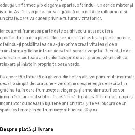
adaugă un farmec și o eleganță aparte, oferindu-i un aer de mister și
istorie. Astfel, vei putea crea o grădină cu o notă de rafinament și
unicitate, care va cuceri privirile tuturor vizitatorilor.
Iar cea mai frumoasă parte este că ghiveciul atașat oferă
oportunitatea de a planta flori sezoniere, arbusti sau plante perene,
oferindu-ți posibilitatea de a-ți exprima creativitatea și de a
transforma grădina într-un adevărat paradis vegetal. Bucură-te de
aromele îmbietoare ale florilor tale preferate și creează un colț de
relaxare și liniște în propria ta oază verde.
Cu această statuetă cu ghiveci din beton alb, vei primi mult mai mult
decât o simplă decoratiune – vei obține o experiență de neuitat în
grădina ta, în care frumusețea, eleganța și armonia naturii se vor
îmbina într-un mod sublim. Transformă-ți grădina într-un loc magic și
încântător cu această bijuterie antichizată și te vei bucura de un
spațiu exterior plin de frumusețe și bucurie! 🌸🌿🏡
Despre plată și livrare