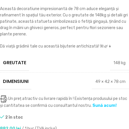
Această decoratiune impresionantă de 78 cm aduce eleganță și
rafinament în spațiul tău exterior. Cu o greutate de 148kg și detalii gri
patinate, această statueta simbolizează o fetiță gingașă, ținând cu
drag în mâini un ghiveci generos, perfect pentru flori sezoniere sau
plante perene.
Dă viață grădinii tale cu această bijuterie antichizată! 🌺🌿👧
GREUTATE
148 kg
DIMENSIUNI
49 × 42 × 78 cm
Un preț atractiv cu livrare rapidă în
! Existența produsului pe stoc
și cantitatea se confirmă cu consultantul nostru.
Sună acum!
2 în stoc
882.00
lei
/ 1 buc (TVA inclus)