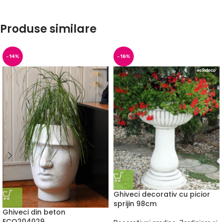
Produse similare
-14%
-18%
Ghiveci decorativ cu picior
sprijin 98cm
Ghiveci din beton
ECO204029