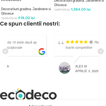
Decoratiuni gradina
,
Jardiniere si
Ghivece
Decoratiuni gradina
,
Jardiniere si
1,384.00
lei
1,689.00
lei
Ghivece
918.00
lei
1,065.00
lei
Ce spun clientii nostri:
Personal amabil Prețuri
foarte competitive
ALEX M
APRILIE 3, 2025