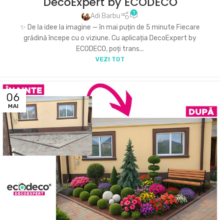
DecoExpert by ECODECO
1
Adi Barbu
✨ De la idee la imagine — în mai puțin de 5 minute Fiecare
grădină începe cu o viziune. Cu aplicația DecoExpert by
ECODECO, poți trans...
VEZI TOT
06
MAI