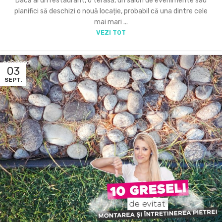
Dacă ai un restaurant, o terasă, un salon de evenimente sau
planifici să deschizi o nouă locație, probabil că una dintre cele
mai mari ...
VEZI TOT
03
SEPT.