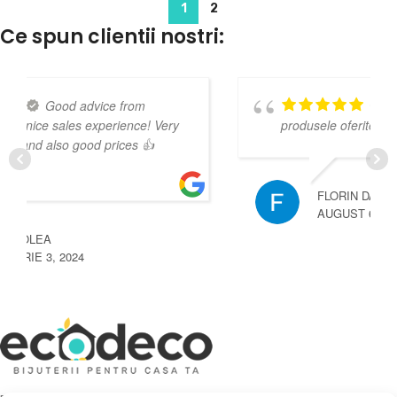
1
2
Ce spun clientii nostri:
Foarte incantat de
produsele oferite.
FLORIN DASCALU
AUGUST 6, 2025
Depozit En-Gross și En-Detail