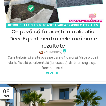
ARTICOLE UTILE
,
GHIDURI DE AMENAJARE A GRĂDINII
,
MATERIALE ȘI
Ce poză să folosești în aplicația
PRODUSE ECODECO
,
PROIECTE 2D ȘI 3D
DecoExpert pentru cele mai bune
rezultate
0
Adi Barbu
Cum trebuie să arate poza pe care o încarci 📸 Alege o poză
clară, făcută pe orizontală (landscape), dintr-un unghi ușor
frontal — nu d...
VEZI TOT
08
MAI