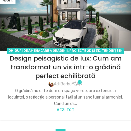
MART.
GHIDURI DE AMENAJARE A GRĂDINII
,
PROIECTE 2D ȘI 3D
,
TENDINȚE ÎN
Design peisagistic de lux: Cum am
DESIGNUL GRĂDINILOR
transformat un vis într-o grădină
perfect echilibrată
0
Adi Barbu
O grădină nu este doar un spațiu verde, ci o extensie a
locuinței, o reflecție a personalității și un sanctuar al armoniei.
Când un cli...
VEZI TOT