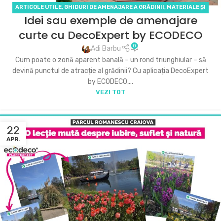
ARTICOLE UTILE
,
GHIDURI DE AMENAJARE A GRĂDINII
,
MATERIALE ȘI
Idei sau exemple de amenajare
PRODUSE ECODECO
,
PROIECTE 2D ȘI 3D
curte cu DecoExpert by ECODECO
0
Adi Barbu
Cum poate o zonă aparent banală – un rond triunghiular – să
devină punctul de atracție al grădinii? Cu aplicația DecoExpert
by ECODECO,...
VEZI TOT
22
APR.