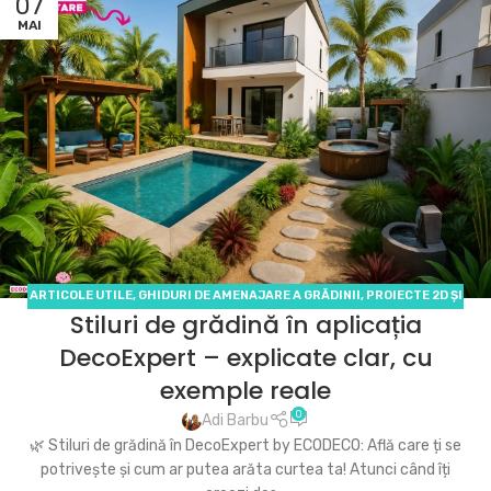
07
MAI
ARTICOLE UTILE
,
GHIDURI DE AMENAJARE A GRĂDINII
,
PROIECTE 2D ȘI
Stiluri de grădină în aplicația
3D
DecoExpert – explicate clar, cu
exemple reale
0
Adi Barbu
🌿 Stiluri de grădină în DecoExpert by ECODECO: Află care ți se
potrivește și cum ar putea arăta curtea ta! Atunci când îți