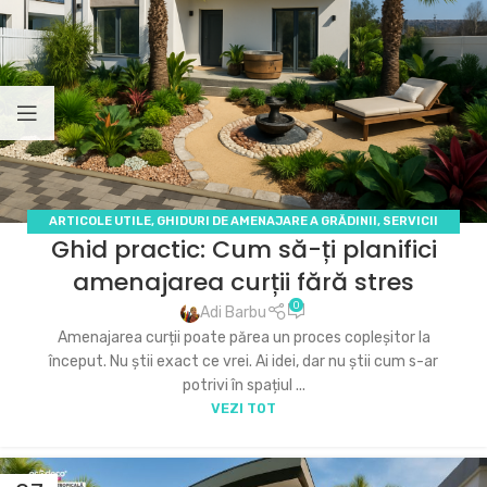
ARTICOLE UTILE
,
GHIDURI DE AMENAJARE A GRĂDINII
,
SERVICII
Ghid practic: Cum să-ți planifici
ECODECO
,
SFATURI PRACTICE ȘI DIY (DO IT YOURSELF)
amenajarea curții fără stres
0
Adi Barbu
Amenajarea curții poate părea un proces copleșitor la
început. Nu știi exact ce vrei. Ai idei, dar nu știi cum s-ar
potrivi în spațiul ...
VEZI TOT