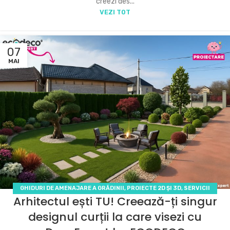
creezi des...
VEZI TOT
07
MAI
GHIDURI DE AMENAJARE A GRĂDINII
,
PROIECTE 2D ȘI 3D
,
SERVICII
Arhitectul ești TU! Creează-ți singur
ECODECO
designul curții la care visezi cu