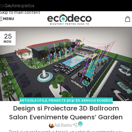
Skip to navigation
Skip to main content
MENU
25
NOV.
ARTICOLE UTILE
,
PROIECTE 2D ȘI 3D
,
SERVICII ECODECO
Design si Proiectare 3D Ballroom
Salon Evenimente Queens’ Garden
0
Adi Barbu