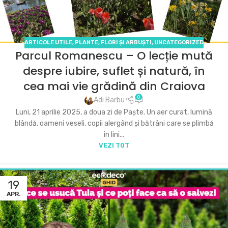
ARTICOLE UTILE
,
PLANTE, FLORI ȘI ARBUȘTI
,
UNCATEGORIZED
Parcul Romanescu – O lecție mută
despre iubire, suflet și natură, în
cea mai vie grădină din Craiova
0
Adi Barbu
Luni, 21 aprilie 2025, a doua zi de Paște. Un aer curat, lumină
blândă, oameni veseli, copii alergând și bătrâni care se plimbă
în lini...
VEZI TOT
19
APR.