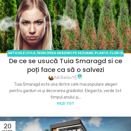
ARTICOLE UTILE
,
ÎNGRIJIREA GRĂDINII PE SEZOANE
,
PLANTE, FLORI ȘI
De ce se usucă Tuia Smaragd si ce
ARBUȘTI
poți face ca să o salvezi
5
Adi Barbu
Tuia Smaragd este una dintre cele mai populare alegeri
pentru garduri vii și decorarea grădinilor. Elegantă, verde tot
timpul anului și...
VEZI TOT
20