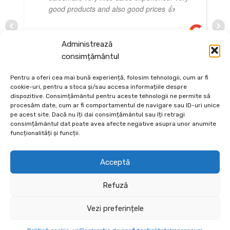
good products and also good prices 👍
Administrează
consimțământul
LAURA LOLEA
OCTOMBRIE 3, 2024
Pentru a oferi cea mai bună experiență, folosim tehnologii, cum ar fi
cookie-uri, pentru a stoca și/sau accesa informațiile despre
dispozitive. Consimțământul pentru aceste tehnologii ne permite să
procesăm date, cum ar fi comportamentul de navigare sau ID-uri unice
pe acest site. Dacă nu îți dai consimțământul sau îți retragi
consimțământul dat poate avea afecte negative asupra unor anumite
funcționalități și funcții.
Acceptă
Depozit En-Gross și En-Detail
Refuză
Piatră Decorativă și Plante Ornamentale
Vezi preferințele
Preturi accesibile, calitate si diversitate.