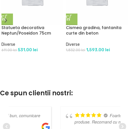
Statueta decorativa
Cismea gradina, fantanita
Neptun/Poseidon 75cm
curte din beton
Diverse
Diverse
531.00
lei
1,593.00
lei
611.00
lei
1,832.00
lei
Ce spun clientii nostri:
Foarte mulțumit de
produse. Recomand cu mare drag!