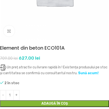
Click to enlarge
Element din beton ECO101A
627.00
lei
709.00
lei
Un preț atractiv cu livrare rapidă în
! Existența produsului pe stoc
și cantitatea se confirmă cu consultantul nostru.
Sună acum!
2 în stoc
ADAUGĂ ÎN COȘ