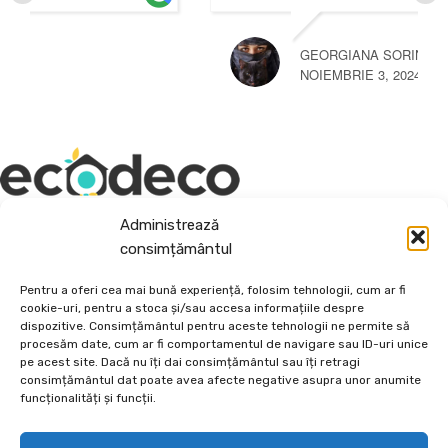
GEORGIANA SORINA CEACARU
NOIEMBRIE 3, 2024
Administrează
Depozit En-Gross și En-Detail
consimțământul
Piatră Decorativă și Plante Ornamentale
Pentru a oferi cea mai bună experiență, folosim tehnologii, cum ar fi
cookie-uri, pentru a stoca și/sau accesa informațiile despre
Preturi accesibile, calitate si diversitate.
dispozitive. Consimțământul pentru aceste tehnologii ne permite să
procesăm date, cum ar fi comportamentul de navigare sau ID-uri unice
pe acest site. Dacă nu îți dai consimțământul sau îți retragi
DE 70, vis-a-vis de Termo Ișalnița, Craiova, Dolj, Romania
consimțământul dat poate avea afecte negative asupra unor anumite
+40760973126
funcționalități și funcții.
contact@ecodeco.ro