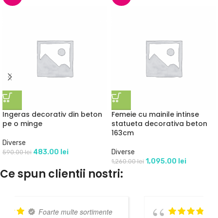
Ingeras decorativ din beton
Femeie cu mainile intinse
pe o minge
statueta decorativa beton
163cm
Diverse
483.00
lei
Diverse
590.00
lei
1,095.00
lei
1,260.00
lei
Ce spun clientii nostri:
mente
Aș da 10 stele dacă aș