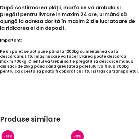
După confirmarea plății, marfa se va ambala și
pregăti pentru livrare in maxim 24 ore, urmând să
ajungă la adresa dorită în maxim 2 zile lucratoare de
la ridicarea ei din depozit.
Important:
Pe un palet se pot pune până la 1200kg cu mențiunea ca la
descărcare, liftul mașinii care va face livrarea poate descărca
maxim 700kg. Clientul va trebui să fie pregătit să descarce manual
din sacii de 25kg până când greutatea paletului va fi sub 700kg
pentru ca acesta să poată fi coborât cu liftul și tras cu transpaletul.
Produse similare
-18%
-13%