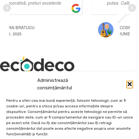
putea. Calitate preț senzaționale
COSMIN CAPLEA
IUNIE 3, 2025
Administrează
Depozit En-Gross și En-Detail
consimțământul
Piatră Decorativă și Plante Ornamentale
Pentru a oferi cea mai bună experiență, folosim tehnologii, cum ar fi
cookie-uri, pentru a stoca și/sau accesa informațiile despre
Preturi accesibile, calitate si diversitate.
dispozitive. Consimțământul pentru aceste tehnologii ne permite să
procesăm date, cum ar fi comportamentul de navigare sau ID-uri unice
pe acest site. Dacă nu îți dai consimțământul sau îți retragi
DE 70, vis-a-vis de Termo Ișalnița, Craiova, Dolj, Romania
consimțământul dat poate avea afecte negative asupra unor anumite
+40760973126
funcționalități și funcții.
contact@ecodeco.ro