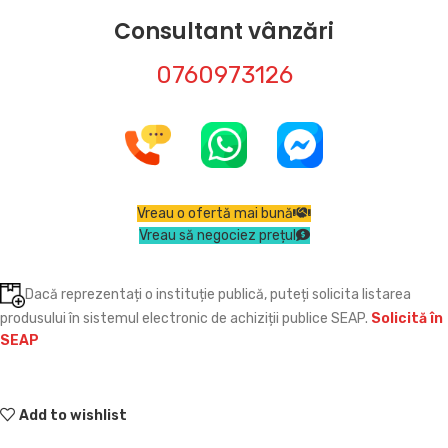
Consultant vânzări
0760973126
Vreau o ofertă mai bună
Vreau să negociez prețul
Dacă reprezentați o instituție publică, puteți solicita listarea
produsului în sistemul electronic de achiziții publice SEAP.
Solicită în
SEAP
Add to wishlist