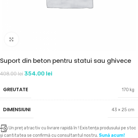
Click to enlarge
Suport din beton pentru statui sau ghivece
354.00
lei
408.00
lei
GREUTATE
170 kg
DIMENSIUNI
43 × 25 cm
Un preț atractiv cu livrare rapidă în
! Existența produsului pe stoc
și cantitatea se confirmă cu consultantul nostru.
Sună acum!