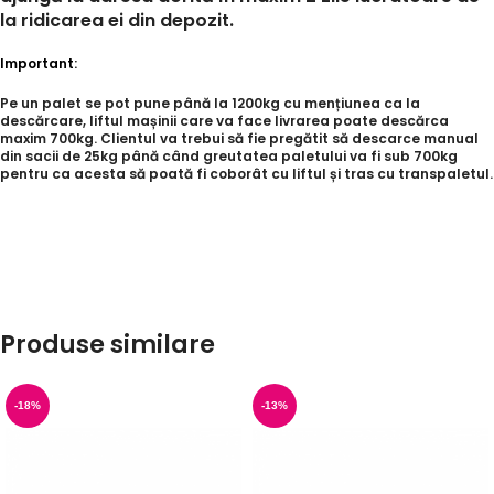
la ridicarea ei din depozit.
Important:
Pe un palet se pot pune până la 1200kg cu mențiunea ca la
descărcare, liftul mașinii care va face livrarea poate descărca
maxim 700kg. Clientul va trebui să fie pregătit să descarce manual
din sacii de 25kg până când greutatea paletului va fi sub 700kg
pentru ca acesta să poată fi coborât cu liftul și tras cu transpaletul.
Produse similare
-18%
-13%