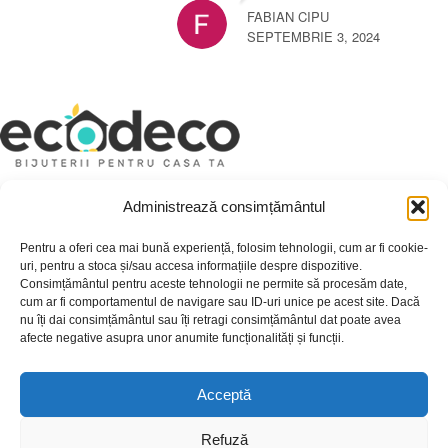
FABIAN CIPU
SEPTEMBRIE 3, 2024
Depozit En-Gross și En-Detail
Administrează consimțământul
Piatră Decorativă și Plante Ornamentale
Pentru a oferi cea mai bună experiență, folosim tehnologii, cum ar fi cookie-
uri, pentru a stoca și/sau accesa informațiile despre dispozitive.
Consimțământul pentru aceste tehnologii ne permite să procesăm date,
Preturi accesibile, calitate si diversitate.
cum ar fi comportamentul de navigare sau ID-uri unice pe acest site. Dacă
nu îți dai consimțământul sau îți retragi consimțământul dat poate avea
DE 70, vis-a-vis de Termo Ișalnița, Craiova, Dolj, Romania
afecte negative asupra unor anumite funcționalități și funcții.
+40760973126
contact@ecodeco.ro
Acceptă
VIZITEAZĂ DEPOZIT
Refuză