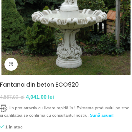
Click to enlarge
Fantana din beton ECO920
4,041.00
lei
4,567.00
lei
Un preț atractiv cu livrare rapidă în
! Existența produsului pe stoc
și cantitatea se confirmă cu consultantul nostru.
Sună acum!
1 în stoc