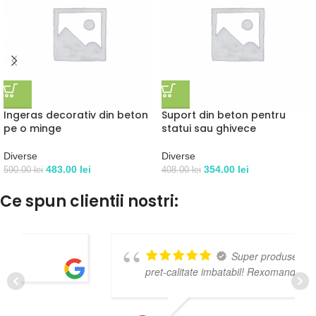
Ingeras decorativ din beton
Suport din beton pentru
pe o minge
statui sau ghivece
Diverse
Diverse
483.00
lei
354.00
lei
590.00
lei
408.00
lei
Ce spun clientii nostri:
Super produse! Raport
pret-calitate imbatabil! Rexomand