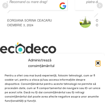
piatra de aici . Totul la superlativ..
RU
OVIDIU NECEA
OCTOMBRIE 3, 2024
Administrează
Depozit En-Gross și En-Detail
consimțământul
Piatră Decorativă și Plante Ornamentale
Pentru a oferi cea mai bună experiență, folosim tehnologii, cum ar fi
cookie-uri, pentru a stoca și/sau accesa informațiile despre
Preturi accesibile, calitate si diversitate.
dispozitive. Consimțământul pentru aceste tehnologii ne permite să
procesăm date, cum ar fi comportamentul de navigare sau ID-uri unice
pe acest site. Dacă nu îți dai consimțământul sau îți retragi
DE 70, vis-a-vis de Termo Ișalnița, Craiova, Dolj, Romania
consimțământul dat poate avea afecte negative asupra unor anumite
+40760973126
funcționalități și funcții.
contact@ecodeco.ro