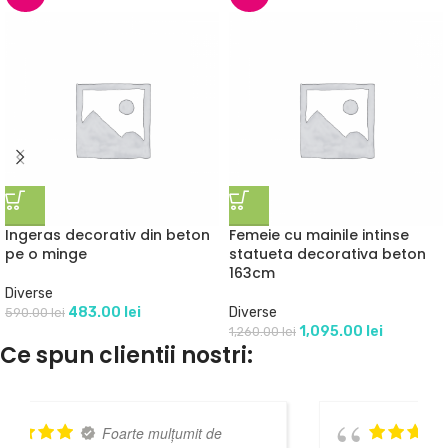
Ingeras decorativ din beton
Femeie cu mainile intinse
pe o minge
statueta decorativa beton
163cm
Diverse
483.00
lei
Diverse
590.00
lei
1,095.00
lei
1,260.00
lei
Ce spun clientii nostri:
de
Am cumparat de 5 ori