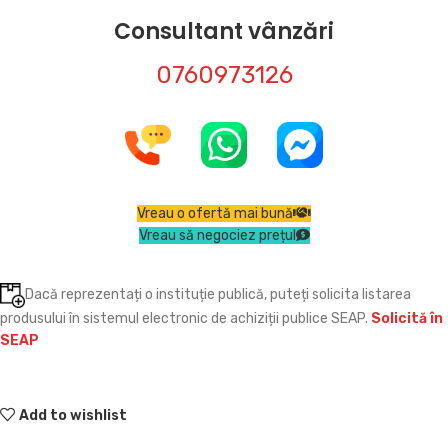
Consultant vânzări
0760973126
Vreau o ofertă mai bună
Vreau să negociez prețul
Dacă reprezentați o instituție publică, puteți solicita listarea
produsului în sistemul electronic de achiziții publice SEAP.
Solicită în
SEAP
Add to wishlist