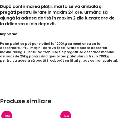
După confirmarea plății, marfa se va ambala și
pregăti pentru livrare in maxim 24 ore, urmând să
ajungă la adresa dorită în maxim 2 zile lucratoare de
la ridicarea ei din depozit.
Important:
Pe un palet se pot pune până la 1200kg cu mențiunea ca la
descărcare, liftul mașinii care va face livrarea poate descărca
maxim 700kg. Clientul va trebui să fie pregătit să descarce manual
din sacii de 25kg până când greutatea paletului va fi sub 700kg
pentru ca acesta să poată fi coborât cu liftul și tras cu transpaletul.
Produse similare
-18%
-13%