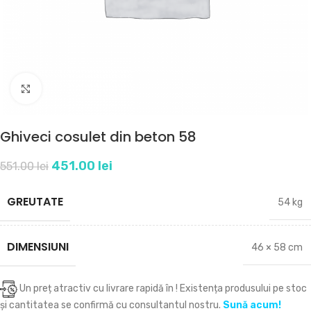
Click to enlarge
Ghiveci cosulet din beton 58
451.00
lei
551.00
lei
GREUTATE
54 kg
DIMENSIUNI
46 × 58 cm
Un preț atractiv cu livrare rapidă în
! Existența produsului pe stoc
și cantitatea se confirmă cu consultantul nostru.
Sună acum!