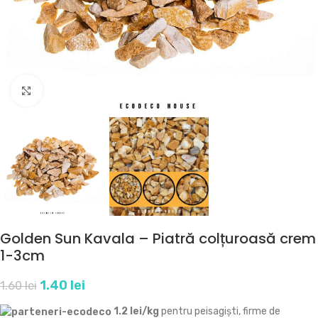
Click to enlarge
Golden Sun Kavala – Piatră colțuroasă crem
1-3cm
1.40
lei
1.60
lei
1.2 lei/kg
pentru peisagiști, firme de