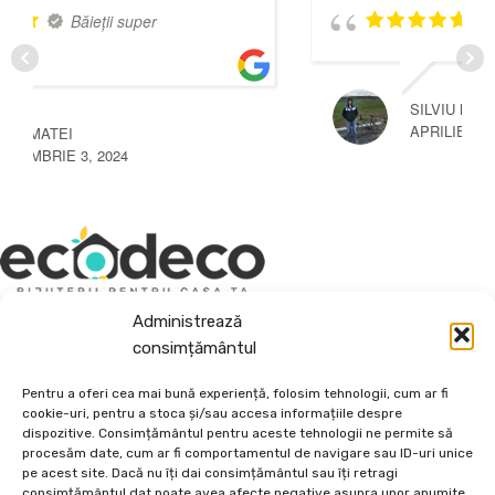
Cei mai buni
SILVIU MIHAI
APRILIE 3, 2025
Depozit En-Gross și En-Detail
Administrează
consimțământul
Piatră Decorativă și Plante Ornamentale
Pentru a oferi cea mai bună experiență, folosim tehnologii, cum ar fi
Preturi accesibile, calitate si diversitate.
cookie-uri, pentru a stoca și/sau accesa informațiile despre
dispozitive. Consimțământul pentru aceste tehnologii ne permite să
DE 70, vis-a-vis de Termo Ișalnița, Craiova, Dolj, Romania
procesăm date, cum ar fi comportamentul de navigare sau ID-uri unice
pe acest site. Dacă nu îți dai consimțământul sau îți retragi
+40760973126
consimțământul dat poate avea afecte negative asupra unor anumite