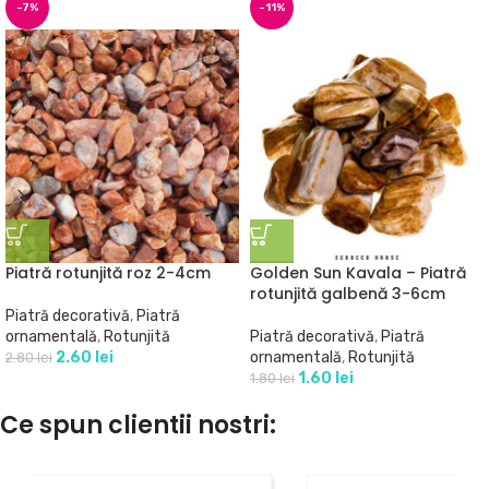
-7%
-11%
Piatră rotunjită roz 2-4cm
Golden Sun Kavala – Piatră
rotunjită galbenă 3-6cm
Piatră decorativă
,
Piatră
ornamentală
,
Rotunjită
Piatră decorativă
,
Piatră
2.60
lei
ornamentală
,
Rotunjită
2.80
lei
1.60
lei
1.80
lei
Ce spun clientii nostri: