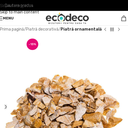
Skip to navigation
Skip to main content
MENU
Prima pagină
Piatră decorativă
Piatră ornamentală
-13%