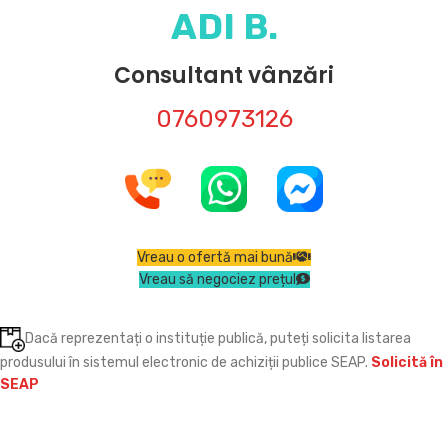
ADI B.
Consultant vânzări
0760973126
Vreau o ofertă mai bună
Vreau să negociez prețul
Dacă reprezentați o instituție publică, puteți solicita listarea
produsului în sistemul electronic de achiziții publice SEAP.
Solicită în
SEAP