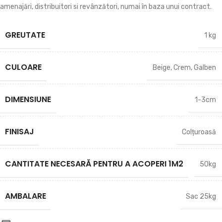
amenajări, distribuitori si revânzători, numai în baza unui contract.
GREUTATE
1 kg
CULOARE
Beige
,
Crem
,
Galben
DIMENSIUNE
1-3cm
FINISAJ
Colțuroasă
CANTITATE NECESARĂ PENTRU A ACOPERI 1M2
50kg
AMBALARE
Sac 25kg