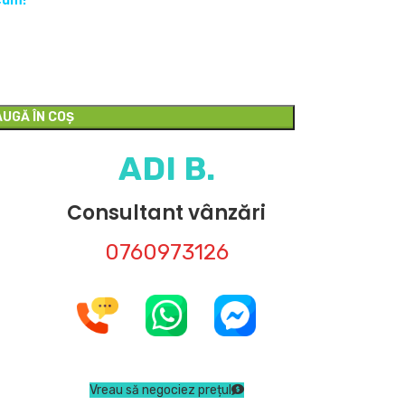
cum!
UGĂ ÎN COȘ
ADI B.
Consultant vânzări
0760973126
Vreau să negociez prețul