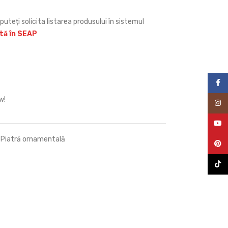
puteți solicita listarea produsului în sistemul
ită în SEAP
Face
w!
Inst
YouT
Piatră ornamentală
Pinte
TikTo