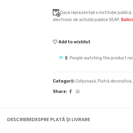
Dacă reprezentați o instituție publică, 
electronic de achiziții publice SEAP.
Solic
Add to wishlist
5
People watching this product no
Categorii:
Colțuroasă
,
Piatră decorativă
,
Share:
DESCRIERE
DESPRE PLATĂ ȘI LIVRARE