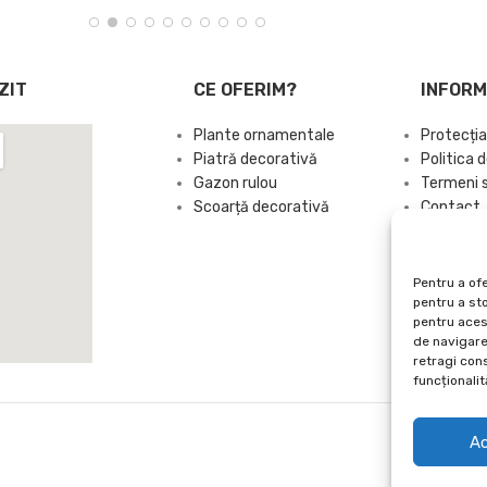
ZIT
CE OFERIM?
INFORM
Plante ornamentale
Protecția
Piatră decorativă
Politica d
Gazon rulou
Termeni si
Scoarță decorativă
Contact
Sitemap
Pentru a ofe
pentru a st
pentru aces
de navigare 
retragi con
funcționalită
A