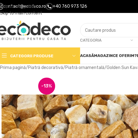
Skip to navigation
contact@ecodeco.ro
+40 760 973 126
Skip to main content
CATEGORIA
ACASĂ
MAGAZIN
CE OFERIM?
CATEGORII PRODUSE
Prima pagină
Piatră decorativă
Piatră ornamentală
Golden Sun Kav
-13%