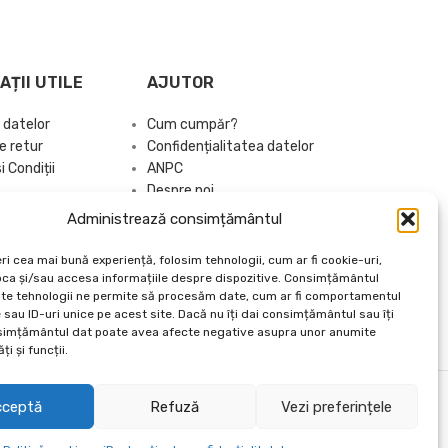
APRILIE 3, 2025
AȚII UTILE
AJUTOR
 datelor
Cum cumpăr?
e retur
Confidențialitatea datelor
 Condiții
ANPC
Despre noi
Administrează consimțământul
Brand Kit
Articole Utile
ri cea mai bună experiență, folosim tehnologii, cum ar fi cookie-uri,
oca și/sau accesa informațiile despre dispozitive. Consimțământul
Catalog 2026
te tehnologii ne permite să procesăm date, cum ar fi comportamentul
sau ID-uri unice pe acest site. Dacă nu îți dai consimțământul sau îți
simțământul dat poate avea afecte negative asupra unor anumite
ți și funcții.
cceptă
Refuză
Vezi preferințele