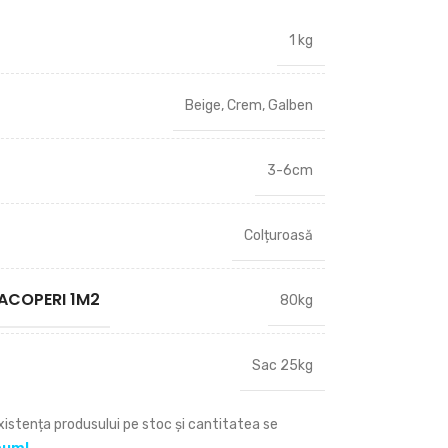
1 kg
Beige
,
Crem
,
Galben
3-6cm
Colțuroasă
ACOPERI 1M2
80kg
Sac 25kg
Existența produsului pe stoc și cantitatea se