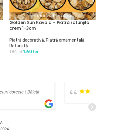
Golden Sun Kava
beige 6-9cm
Golden Sun Kavala – Piatră rotunjită
Piatră decorativ
crem 1-3cm
Rotunjită
1.60
lei
Piatră decorativă
,
Piatră ornamentală
,
Rotunjită
1.60
lei
1.80
lei
Seriozitate sì
titudine! O să revenim!
pentru calitate
CLAUD
OCTOMB
SEICARIN SORIN