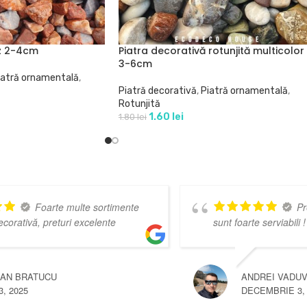
oz 2-4cm
Piatra decorativă rotunjită multicolor
3-6cm
iatră ornamentală
,
Piatră decorativă
,
Piatră ornamentală
,
Rotunjită
1.60
lei
1.80
lei
Super
promp
CONSTANTIN COSMIN NICOLAE
DECEMBRIE 3, 2024