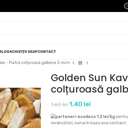
BLOG
ACHIZIȚII SEAP
CONTACT
ala – Piatră colțuroasă galbenă 3-6cm
Golden Sun Kav
colțuroasă ga
1.40
lei
1.60
lei
1.2 lei/kg
pentru 
revânzători, numai în baza unui contract.