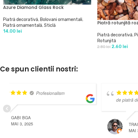
Azure Diamond Glass Rock
Piatră decorativă
,
Bolovani ornamentali
,
Piatră rotunjită r
Piatră ornamentală
,
Sticlă
14.00
lei
Piatră decorativă
,
P
Rotunjită
2.60
lei
2.80
lei
Ce spun clientii nostri:
super
VASILE PATRULESCU
OCTOMBRIE 3, 2024