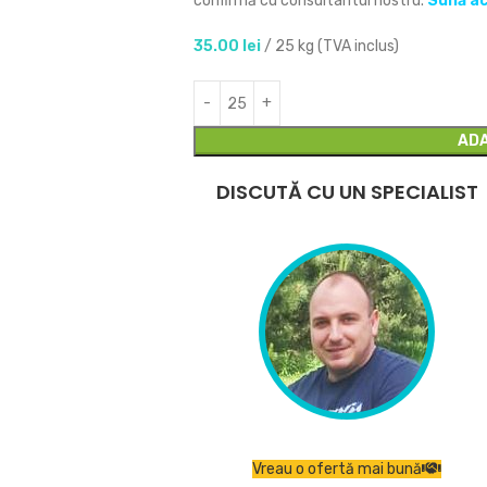
confirmă cu consultantul nostru.
Sună a
35.00
lei
/ 25 kg (TVA inclus)
ADA
DISCUTĂ CU UN SPECIALIST
Vreau o ofertă mai bună