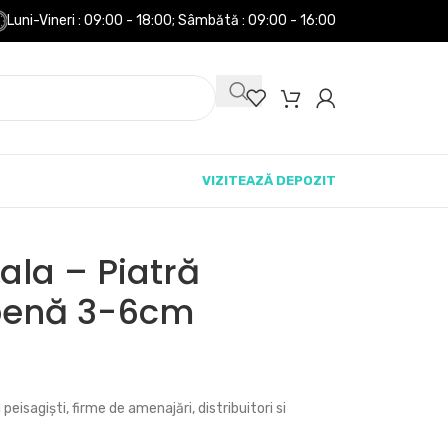
Luni-Vineri : 09:00 - 18:00;
Sâmbătă : 09:00 - 16:00
VIZITEAZĂ DEPOZIT
ala – Piatră
lbenă 3-6cm
peisagiști, firme de amenajări, distribuitori si