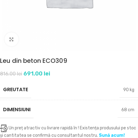
Click to enlarge
Leu din beton ECO309
691.00
lei
816.00
lei
GREUTATE
90 kg
DIMENSIUNI
68 cm
Un preț atractiv cu livrare rapidă în
! Existența produsului pe stoc
și cantitatea se confirmă cu consultantul nostru.
Sună acum!