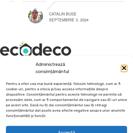
CATALIN BUSE
SEPTEMBRIE 3, 2024
Administrează
Depozit En-Gross și En-Detail
consimțământul
Piatră Decorativă și Plante Ornamentale
Pentru a oferi cea mai bună experiență, folosim tehnologii, cum ar fi
cookie-uri, pentru a stoca și/sau accesa informațiile despre
Preturi accesibile, calitate si diversitate.
dispozitive. Consimțământul pentru aceste tehnologii ne permite să
procesăm date, cum ar fi comportamentul de navigare sau ID-uri unice
pe acest site. Dacă nu îți dai consimțământul sau îți retragi
DE 70, vis-a-vis de Termo Ișalnița, Craiova, Dolj, Romania
consimțământul dat poate avea afecte negative asupra unor anumite
+40760973126
funcționalități și funcții.
contact@ecodeco.ro
VIZITEAZĂ DEPOZIT
Acceptă