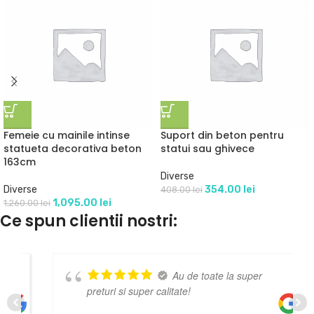
Femeie cu mainile intinse
Suport din beton pentru
statueta decorativa beton
statui sau ghivece
163cm
Diverse
Diverse
354.00
lei
408.00
lei
1,095.00
lei
1,260.00
lei
Ce spun clientii nostri:
Au de toate la super
preturi si super calitate!