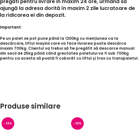
pregăti pentru livrare in maxim 24 ore, urmând să
ajungă la adresa dorită în maxim 2 zile lucratoare de
la ridicarea ei din depozit.
Important:
Pe un palet se pot pune până la 1200kg cu mențiunea ca la
descărcare, liftul mașinii care va face livrarea poate descărca
maxim 700kg. Clientul va trebui să fie pregătit să descarce manual
din sacii de 25kg până când greutatea paletului va fi sub 700kg
pentru ca acesta să poată fi coborât cu liftul și tras cu transpaletul.
Produse similare
-13%
-13%