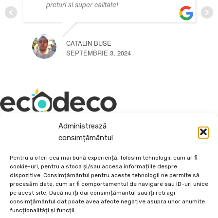
preturi si super calitate!
CATALIN BUSE
SEPTEMBRIE 3, 2024
Administrează
Depozit En-Gross și En-Detail
consimțământul
Piatră Decorativă și Plante Ornamentale
Pentru a oferi cea mai bună experiență, folosim tehnologii, cum ar fi
cookie-uri, pentru a stoca și/sau accesa informațiile despre
Preturi accesibile, calitate si diversitate.
dispozitive. Consimțământul pentru aceste tehnologii ne permite să
procesăm date, cum ar fi comportamentul de navigare sau ID-uri unice
pe acest site. Dacă nu îți dai consimțământul sau îți retragi
DE 70, vis-a-vis de Termo Ișalnița, Craiova, Dolj, Romania
consimțământul dat poate avea afecte negative asupra unor anumite
+40760973126
funcționalități și funcții.
contact@ecodeco.ro