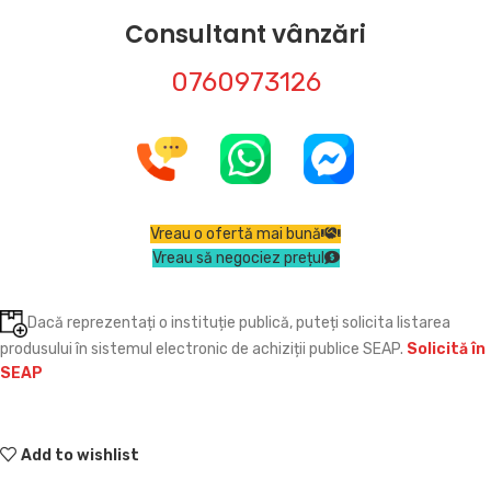
Consultant vânzări
0760973126
Vreau o ofertă mai bună
Vreau să negociez prețul
Dacă reprezentați o instituție publică, puteți solicita listarea
produsului în sistemul electronic de achiziții publice SEAP.
Solicită în
SEAP
Add to wishlist