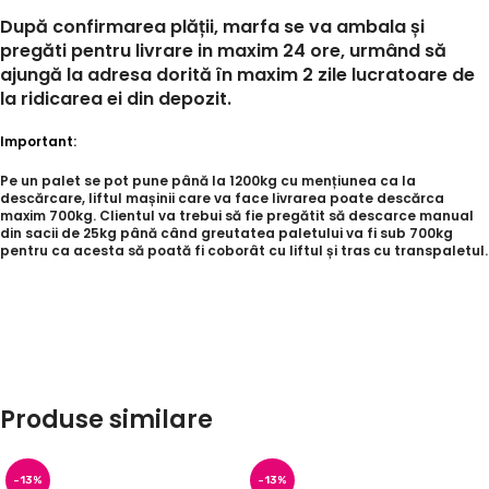
După confirmarea plății, marfa se va ambala și
pregăti pentru livrare in maxim 24 ore, urmând să
ajungă la adresa dorită în maxim 2 zile lucratoare de
la ridicarea ei din depozit.
Important:
Pe un palet se pot pune până la 1200kg cu mențiunea ca la
descărcare, liftul mașinii care va face livrarea poate descărca
maxim 700kg. Clientul va trebui să fie pregătit să descarce manual
din sacii de 25kg până când greutatea paletului va fi sub 700kg
pentru ca acesta să poată fi coborât cu liftul și tras cu transpaletul.
Produse similare
-13%
-13%