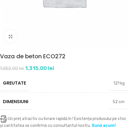
Click to enlarge
Vaza de beton ECO272
1,315.00
lei
1,552.00
lei
GREUTATE
121 kg
DIMENSIUNI
52 cm
Un preț atractiv cu livrare rapidă în
! Existența produsului pe stoc
și cantitatea se confirmă cu consultantul nostru.
Sună acum!