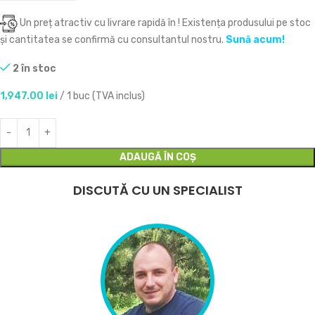
Un preț atractiv cu livrare rapidă în
! Existența produsului pe stoc
și cantitatea se confirmă cu consultantul nostru.
Sună acum!
2 în stoc
1,947.00
lei
/ 1 buc (TVA inclus)
ADAUGĂ ÎN COȘ
DISCUTĂ CU UN SPECIALIST