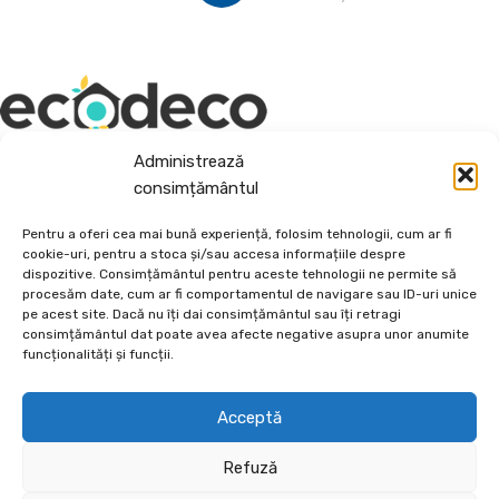
Administrează
Depozit En-Gross și En-Detail
consimțământul
Piatră Decorativă și Plante Ornamentale
Pentru a oferi cea mai bună experiență, folosim tehnologii, cum ar fi
cookie-uri, pentru a stoca și/sau accesa informațiile despre
Preturi accesibile, calitate si diversitate.
dispozitive. Consimțământul pentru aceste tehnologii ne permite să
procesăm date, cum ar fi comportamentul de navigare sau ID-uri unice
pe acest site. Dacă nu îți dai consimțământul sau îți retragi
DE 70, vis-a-vis de Termo Ișalnița, Craiova, Dolj, Romania
consimțământul dat poate avea afecte negative asupra unor anumite
+40760973126
funcționalități și funcții.
contact@ecodeco.ro
VIZITEAZĂ DEPOZIT
Acceptă
CE OFERIM?
Refuză