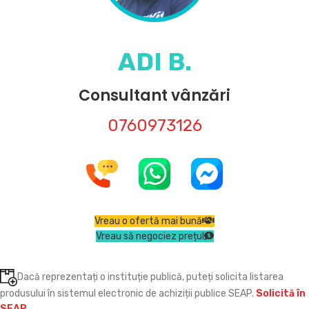
ADI B.
Consultant vânzări
0760973126
Vreau o ofertă mai bună
Vreau să negociez prețul
Dacă reprezentați o instituție publică, puteți solicita listarea
produsului în sistemul electronic de achiziții publice SEAP.
Solicită în
SEAP