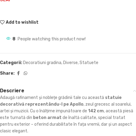
Add to wishlist
8
People watching this product now!
Categorii:
Decoratiuni gradina
,
Diverse
,
Statuete
Share:
Descriere
Adaugă rafinament și noblețe grădinii tale cu această
statuie
decorativă reprezentându-l pe Apollo
, zeul grecesc al soarelui,
artei și muzicii. Cu o înălțime impunătoare de
142 cm
, această piesă
este turnată din
beton armat
de înaltă calitate, special tratat
pentru exterior – oferind durabilitate în fața vremii, dar și un aspect
clasic elegant.