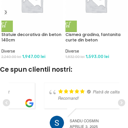
Statuie decorativa din beton
Cismea gradina, fantanita
140cm
curte din beton
Diverse
Diverse
1,947.00
lei
1,593.00
lei
2,240.00
lei
1,832.00
lei
Ce spun clientii nostri:
Piatră de calitate!
Recomand!
SANDU COSMIN
APRILIE 3, 2025