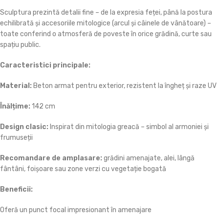
Sculptura prezintă detalii fine – de la expresia feței, până la postura
echilibrată și accesoriile mitologice (arcul și câinele de vânătoare) –
toate conferind o atmosferă de poveste în orice grădină, curte sau
spațiu public.
Caracteristici principale:
Material:
Beton armat pentru exterior, rezistent la îngheț și raze UV
Înălțime:
142 cm
Design clasic:
Inspirat din mitologia greacă – simbol al armoniei și
frumuseții
Recomandare de amplasare:
grădini amenajate, alei, lângă
fântâni, foișoare sau zone verzi cu vegetație bogată
Beneficii:
Oferă un punct focal impresionant în amenajare