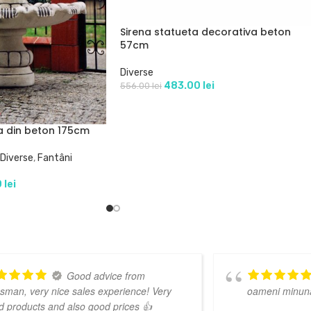
Sirena statueta decorativa beton
57cm
Diverse
483.00
lei
556.00
lei
a din beton 175cm
Diverse
,
Fantâni
0
lei
Foarte serviabili.Niste
oameni minunati!
produ