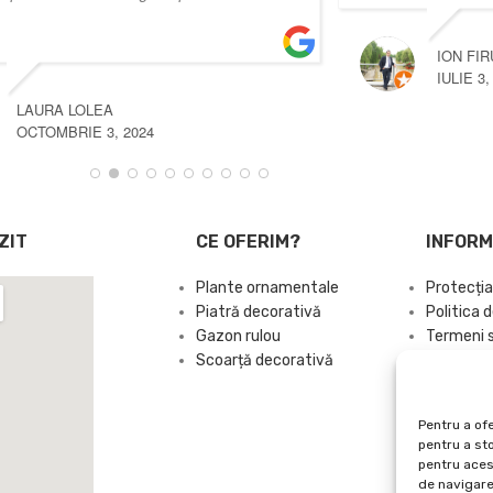
ION FIRUTA
IULIE 3, 2025
ZIT
CE OFERIM?
INFORM
Plante ornamentale
Protecția
Piatră decorativă
Politica d
Gazon rulou
Termeni si
Scoarță decorativă
Contact
Sitemap
Pentru a ofe
pentru a st
pentru aces
de navigare 