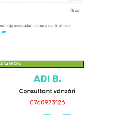
75 cm
Existența produsului pe stoc și cantitatea se
cum!
UGĂ ÎN COȘ
ADI B.
Consultant vânzări
0760973126