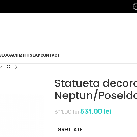
BLOG
ACHIZIȚII SEAP
CONTACT
Statueta decor
Neptun/Poseid
531.00
lei
611.00
lei
GREUTATE