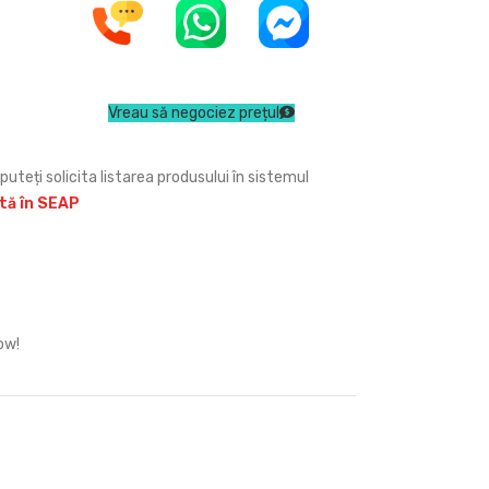
Vreau să negociez prețul
puteți solicita listarea produsului în sistemul
ită în SEAP
ow!