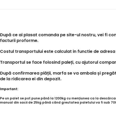
După ce ai plasat comanda pe site-ul nostru, vei fi con
facturii proforme.
Costul transportului este calculat in functie de adresa 
Transportul se face folosind paleți, cu ajutorul compan
După confirmarea plății, marfa se va ambala și pregăti
de la ridicarea ei din depozit.
Important:
Pe un palet se pot pune până la 1200kg cu mențiunea ca la descărcare,
manual din sacii de 25kg până când greutatea paletului va fi sub 700k