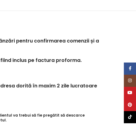
 vânzări pentru confirmarea comenzii și a
 fiind inclus pe factura proforma.
Face
Inst
dresa dorită în maxim 2 zile lucratoare
YouT
Pinte
entul va trebui să fie pregătit să descarce
TikTo
tul.