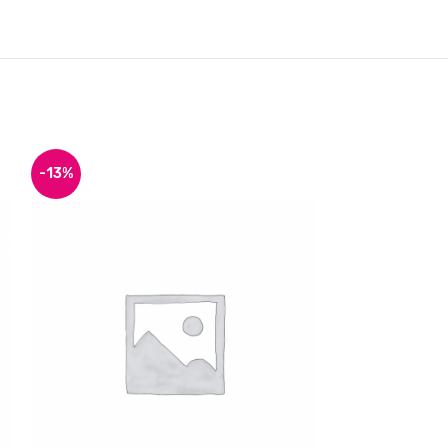
-13%
-17%