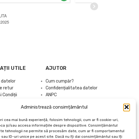
GEORGIANA SORINA CEACARU
NOIEMBRIE 3, 2024
MANOL
IANUAR
AȚII UTILE
AJUTOR
 datelor
Cum cumpăr?
e retur
Confidențialitatea datelor
 Condiții
ANPC
Despre noi
Administrează consimțământul
Brand Kit
Articole Utile
ri cea mai bună experiență, folosim tehnologii, cum ar fi cookie-uri,
Catalog 2026
oca și/sau accesa informațiile despre dispozitive. Consimțământul
te tehnologii ne permite să procesăm date, cum ar fi comportamentul
sau ID-uri unice pe acest site. Dacă nu îți dai consimțământul sau îți