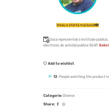
Vreau o ofertă mai bună
Dacă reprezentați o instituție publică, 
electronic de achiziții publice SEAP.
Solic
Add to wishlist
12
People watching this product n
Categorie:
Diverse
Share: