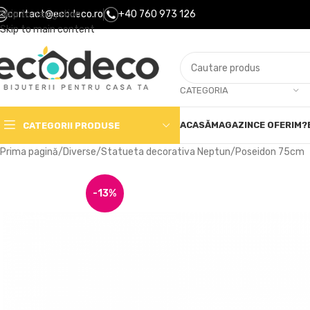
Skip to navigation
contact@ecodeco.ro
+40 760 973 126
Skip to main content
CATEGORIA
ACASĂ
MAGAZIN
CE OFERIM?
CATEGORII PRODUSE
Prima pagină
Diverse
Statueta decorativa Neptun/Poseidon 75cm
-13%