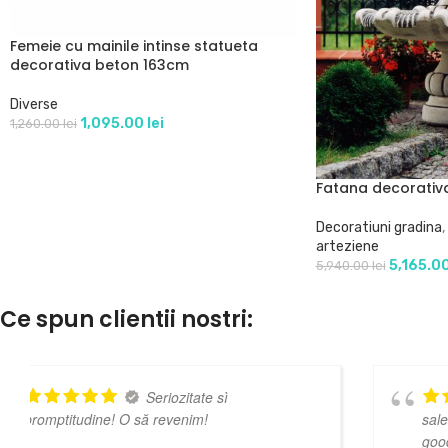
Femeie cu mainile intinse statueta
decorativa beton 163cm
Diverse
1,095.00
lei
1,260.00
lei
Fatana decorativ
Decoratiuni gradina
,
arteziene
5,165.0
5,940.00
lei
Ce spun clientii nostri:
Good advice from
salesman, very nice sales experience! Very
good products and also good prices 👍