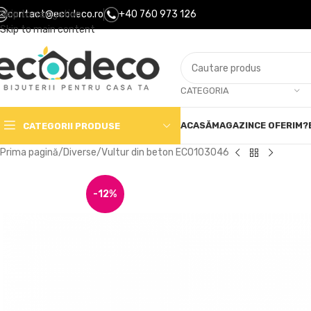
Skip to navigation
contact@ecodeco.ro
+40 760 973 126
Skip to main content
CATEGORIA
ACASĂ
MAGAZIN
CE OFERIM?
CATEGORII PRODUSE
Prima pagină
Diverse
Vultur din beton ECO103046
-12%