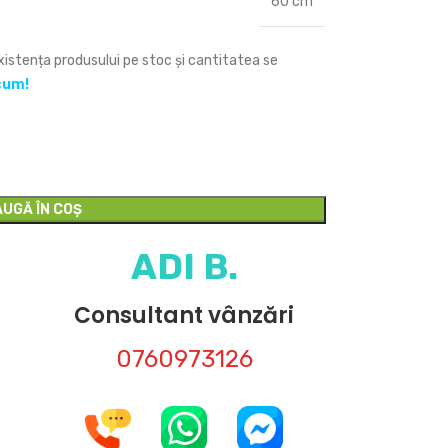
60 cm
Existența produsului pe stoc și cantitatea se
cum!
UGĂ ÎN COȘ
ADI B.
Consultant vânzări
0760973126