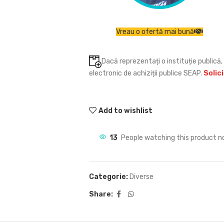
Vreau o ofertă mai bună
Dacă reprezentați o instituție publică, 
electronic de achiziții publice SEAP.
Solic
Add to wishlist
13
People watching this product n
Categorie:
Diverse
Share: