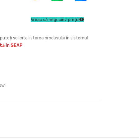
Vreau să negociez prețul
puteți solicita listarea produsului în sistemul
ită în SEAP
ow!