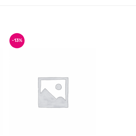
-13%
-17%