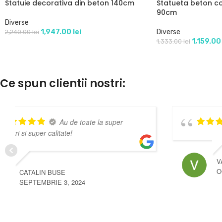
Statuie decorativa din beton 140cm
Statueta beton co
90cm
Diverse
1,947.00
lei
Diverse
2,240.00
lei
1,159.0
1,333.00
lei
Ce spun clientii nostri:
super
VASILE PATRULESCU
OCTOMBRIE 3, 2024