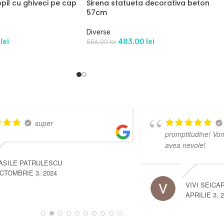
pil cu ghiveci pe cap
Sirena statueta decorativa beton
57cm
Diverse
0
lei
483.00
lei
556.00
lei
Seriozitate, amabilitate și
promptitudine! Vom reveni de cate ori vom
. Inc
avea nevoie!
Divers
VIVI SEICARIN
APRILIE 3, 2025