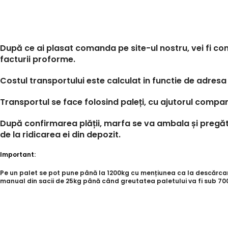
După ce ai plasat comanda pe site-ul nostru, vei fi con
facturii proforme.
Costul transportului este calculat in functie de adresa 
Transportul se face folosind paleți, cu ajutorul compan
După confirmarea plății, marfa se va ambala și pregăti
de la ridicarea ei din depozit.
Important:
Pe un palet se pot pune până la 1200kg cu mențiunea ca la descărcare,
manual din sacii de 25kg până când greutatea paletului va fi sub 700k