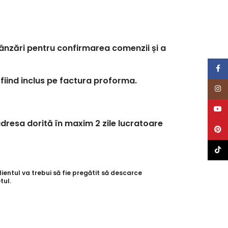
 vânzări pentru confirmarea comenzii și a
Face
 fiind inclus pe factura proforma.
Inst
YouT
dresa dorită în maxim 2 zile lucratoare
Pinte
TikTo
entul va trebui să fie pregătit să descarce
tul.