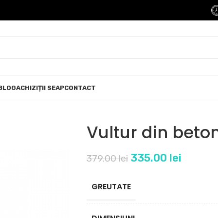
BLOG
ACHIZIȚII SEAP
CONTACT
Vultur din bet
335.00
lei
379.00
lei
GREUTATE