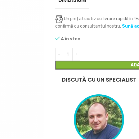
DIMENSIUNI
Un preț atractiv cu livrare rapidă în
! 
confirmă cu consultantul nostru.
Sună a
4 în stoc
ADA
DISCUTĂ CU UN SPECIALIST