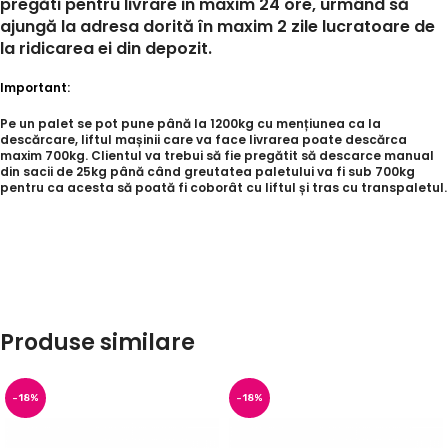
pregăti pentru livrare in maxim 24 ore, urmând să
ajungă la adresa dorită în maxim 2 zile lucratoare de
la ridicarea ei din depozit.
Important:
Pe un palet se pot pune până la 1200kg cu mențiunea ca la
descărcare, liftul mașinii care va face livrarea poate descărca
maxim 700kg. Clientul va trebui să fie pregătit să descarce manual
din sacii de 25kg până când greutatea paletului va fi sub 700kg
pentru ca acesta să poată fi coborât cu liftul și tras cu transpaletul.
Produse similare
-18%
-18%