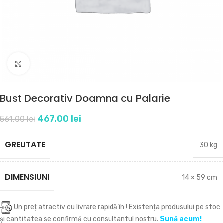
Click to enlarge
Bust Decorativ Doamna cu Palarie
467.00
lei
561.00
lei
GREUTATE
30 kg
DIMENSIUNI
14 × 59 cm
Un preț atractiv cu livrare rapidă în
! Existența produsului pe stoc
și cantitatea se confirmă cu consultantul nostru.
Sună acum!