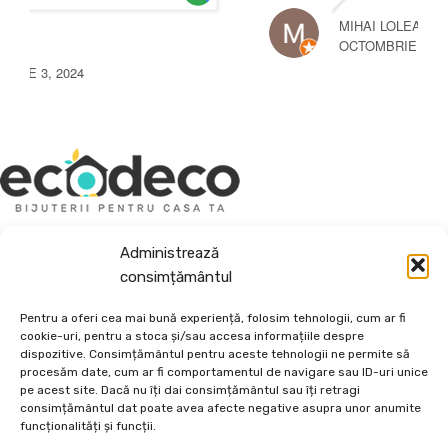
MIHAI LOLEA
OCTOMBRIE 3, 2024
Depozit En-Gross și En-Detail
Administrează
Piatră Decorativă și Plante Ornamentale
consimțământul
Preturi accesibile, calitate si diversitate.
Pentru a oferi cea mai bună experiență, folosim tehnologii, cum ar fi
cookie-uri, pentru a stoca și/sau accesa informațiile despre
DE 70, vis-a-vis de Termo Ișalnița, Craiova, Dolj, Romania
dispozitive. Consimțământul pentru aceste tehnologii ne permite să
+40760973126
procesăm date, cum ar fi comportamentul de navigare sau ID-uri unice
contact@ecodeco.ro
pe acest site. Dacă nu îți dai consimțământul sau îți retragi
consimțământul dat poate avea afecte negative asupra unor anumite
VIZITEAZĂ DEPOZIT
funcționalități și funcții.