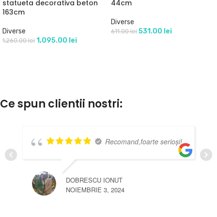
statueta decorativa beton
44cm
163cm
Diverse
Diverse
531.00
lei
611.00
lei
1,095.00
lei
1,260.00
lei
Ce spun clientii nostri:
Recomand,foarte serioși!
DOBRESCU IONUT
NOIEMBRIE 3, 2024