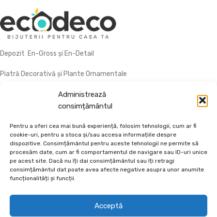
Depozit En-Gross și En-Detail
Piatră Decorativă și Plante Ornamentale
Preturi accesibile, calitate si diversitate.
Administrează
consimțământul
DE 70, vis-a-vis de Termo Ișalnița, Craiova, Dolj, Romania
+40760973126
Pentru a oferi cea mai bună experiență, folosim tehnologii, cum ar fi
cookie-uri, pentru a stoca și/sau accesa informațiile despre
contact@ecodeco.ro
dispozitive. Consimțământul pentru aceste tehnologii ne permite să
procesăm date, cum ar fi comportamentul de navigare sau ID-uri unice
VIZITEAZĂ DEPOZIT
pe acest site. Dacă nu îți dai consimțământul sau îți retragi
consimțământul dat poate avea afecte negative asupra unor anumite
CE OFERIM?
funcționalități și funcții.
INFORMAȚII UTILE
Acceptă