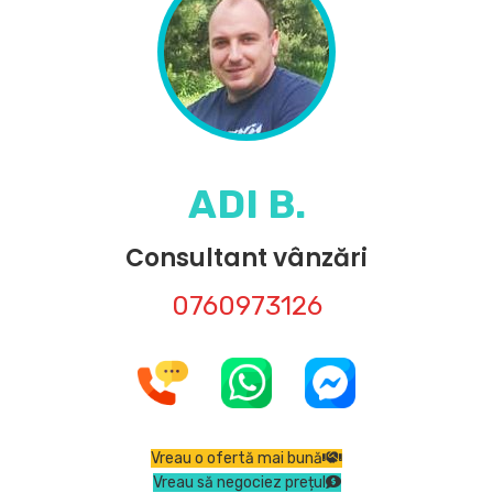
ADI B.
Consultant vânzări
0760973126
Vreau o ofertă mai bună
Vreau să negociez prețul