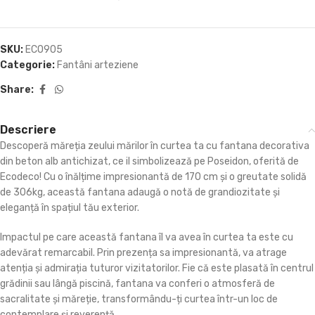
SKU:
ECO905
Categorie:
Fantâni arteziene
Share:
Descriere
Descoperă măreția zeului mărilor în curtea ta cu fantana decorativa
din beton alb antichizat, ce il simbolizează pe Poseidon, oferită de
Ecodeco! Cu o înălțime impresionantă de 170 cm și o greutate solidă
de 306kg, această fantana adaugă o notă de grandiozitate și
eleganță în spațiul tău exterior.
Impactul pe care această fantana îl va avea în curtea ta este cu
adevărat remarcabil. Prin prezența sa impresionantă, va atrage
atenția și admirația tuturor vizitatorilor. Fie că este plasată în centrul
grădinii sau lângă piscină, fantana va conferi o atmosferă de
sacralitate și măreție, transformându-ți curtea într-un loc de
contemplare și reverență.