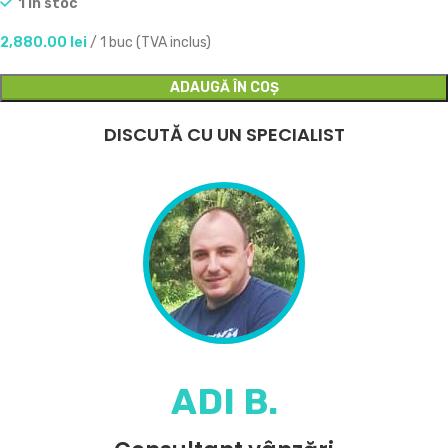
1 în stoc
2,880.00
lei
/ 1 buc (TVA inclus)
ADAUGĂ ÎN COȘ
DISCUTĂ CU UN SPECIALIST
ADI B.