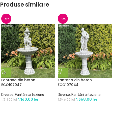
Produse similare
-12%
-12%
Fantana din beton
Fantana din beton
ECO107047
ECO107044
Diverse
,
Fantâni arteziene
Diverse
,
Fantâni arteziene
1,160.00
lei
1,368.00
lei
1,311.00
lei
1,546.00
lei