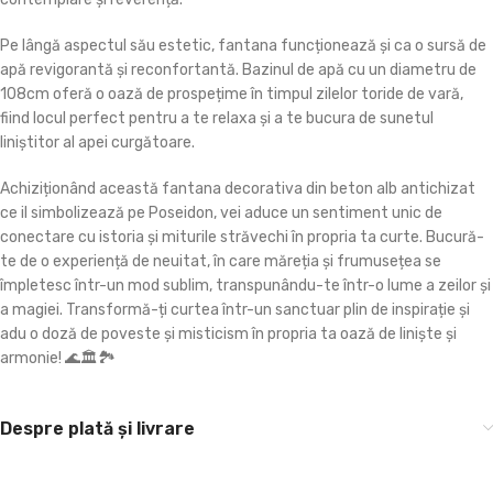
Pe lângă aspectul său estetic, fantana funcționează și ca o sursă de
apă revigorantă și reconfortantă. Bazinul de apă cu un diametru de
108cm oferă o oază de prospețime în timpul zilelor toride de vară,
fiind locul perfect pentru a te relaxa și a te bucura de sunetul
liniștitor al apei curgătoare.
Achiziționând această fantana decorativa din beton alb antichizat
ce il simbolizează pe Poseidon, vei aduce un sentiment unic de
conectare cu istoria și miturile străvechi în propria ta curte. Bucură-
te de o experiență de neuitat, în care măreția și frumusețea se
împletesc într-un mod sublim, transpunându-te într-o lume a zeilor și
a magiei. Transformă-ți curtea într-un sanctuar plin de inspirație și
adu o doză de poveste și misticism în propria ta oază de liniște și
armonie! 🌊🏛️🏞️
Despre plată și livrare