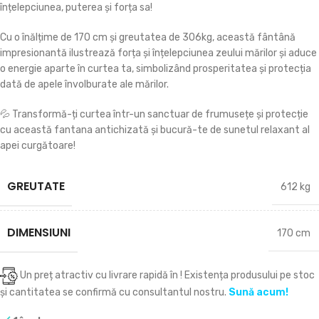
înțelepciunea, puterea și forța sa!
Cu o înălțime de 170 cm și greutatea de 306kg, această fântână
impresionantă ilustrează forța și înțelepciunea zeului mărilor și aduce
o energie aparte în curtea ta, simbolizând prosperitatea și protecția
dată de apele învolburate ale mărilor.
💦 Transformă-ți curtea într-un sanctuar de frumusețe și protecție
cu această fantana antichizată și bucură-te de sunetul relaxant al
apei curgătoare!
GREUTATE
612 kg
DIMENSIUNI
170 cm
Un preț atractiv cu livrare rapidă în
! Existența produsului pe stoc
și cantitatea se confirmă cu consultantul nostru.
Sună acum!