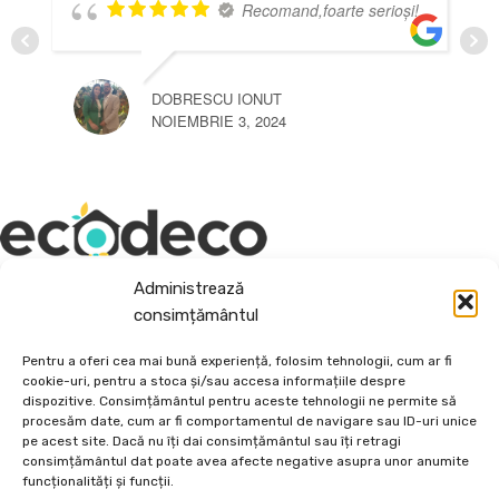
Recomand,foarte serioși!
DOBRESCU IONUT
NOIEMBRIE 3, 2024
Administrează
Depozit En-Gross și En-Detail
consimțământul
Piatră Decorativă și Plante Ornamentale
Pentru a oferi cea mai bună experiență, folosim tehnologii, cum ar fi
cookie-uri, pentru a stoca și/sau accesa informațiile despre
Preturi accesibile, calitate si diversitate.
dispozitive. Consimțământul pentru aceste tehnologii ne permite să
procesăm date, cum ar fi comportamentul de navigare sau ID-uri unice
pe acest site. Dacă nu îți dai consimțământul sau îți retragi
DE 70, vis-a-vis de Termo Ișalnița, Craiova, Dolj, Romania
consimțământul dat poate avea afecte negative asupra unor anumite
+40760973126
funcționalități și funcții.
contact@ecodeco.ro