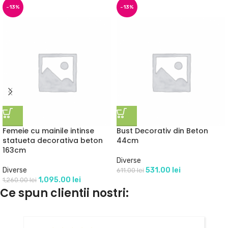
-13%
-13%
Femeie cu mainile intinse
Bust Decorativ din Beton
statueta decorativa beton
44cm
163cm
Diverse
Diverse
531.00
lei
611.00
lei
1,095.00
lei
1,260.00
lei
Ce spun clientii nostri: