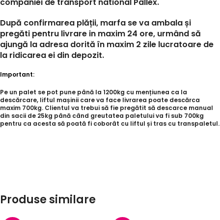
companiei de transport national Pallex.
După confirmarea plății, marfa se va ambala și
pregăti pentru livrare in maxim 24 ore, urmând să
ajungă la adresa dorită în maxim 2 zile lucratoare de
la ridicarea ei din depozit.
Important:
Pe un palet se pot pune până la 1200kg cu mențiunea ca la
descărcare, liftul mașinii care va face livrarea poate descărca
maxim 700kg. Clientul va trebui să fie pregătit să descarce manual
din sacii de 25kg până când greutatea paletului va fi sub 700kg
pentru ca acesta să poată fi coborât cu liftul și tras cu transpaletul.
Produse similare