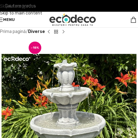
Skip to navigation
Skip to main content
MENU
Prima pagină
Diverse
-18%