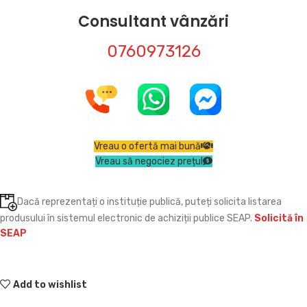
Consultant vânzări
0760973126
Vreau o ofertă mai bună
Vreau să negociez prețul
Dacă reprezentați o instituție publică, puteți solicita listarea
produsului în sistemul electronic de achiziții publice SEAP.
Solicită în
SEAP
Add to wishlist