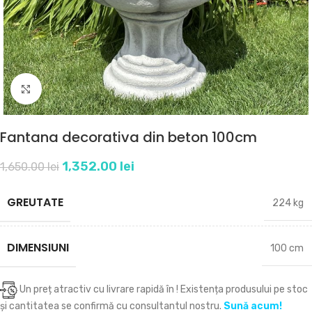
Click to enlarge
Fantana decorativa din beton 100cm
1,352.00
lei
1,650.00
lei
GREUTATE
224 kg
DIMENSIUNI
100 cm
Un preț atractiv cu livrare rapidă în
! Existența produsului pe stoc
și cantitatea se confirmă cu consultantul nostru.
Sună acum!