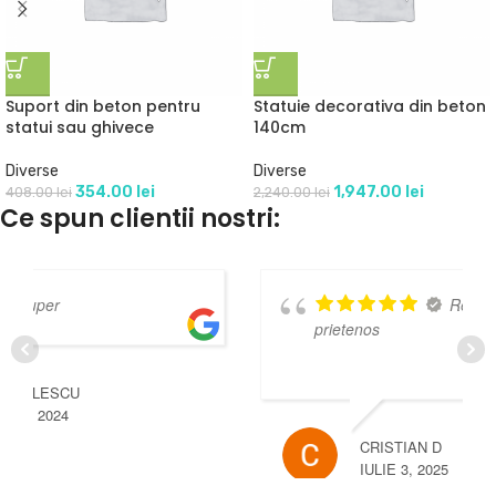
Suport din beton pentru
Statuie decorativa din beton
statui sau ghivece
140cm
Diverse
Diverse
354.00
lei
1,947.00
lei
408.00
lei
2,240.00
lei
Ce spun clientii nostri:
Recomand ! Un personal
prietenos
CRISTIAN D
IULIE 3, 2025