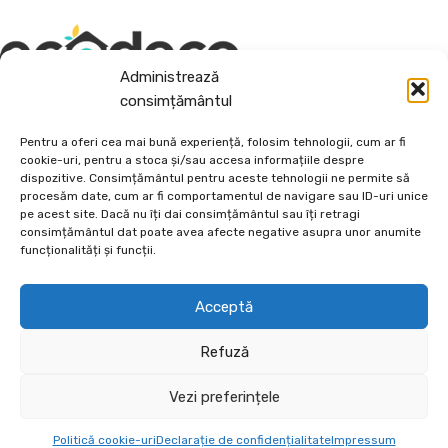
Administrează
consimțământul
Depozit En-Gross și En-Detail
Pentru a oferi cea mai bună experiență, folosim tehnologii, cum ar fi
cookie-uri, pentru a stoca și/sau accesa informațiile despre
dispozitive. Consimțământul pentru aceste tehnologii ne permite să
Piatră Decorativă și Plante Ornamentale
procesăm date, cum ar fi comportamentul de navigare sau ID-uri unice
pe acest site. Dacă nu îți dai consimțământul sau îți retragi
Preturi accesibile, calitate si diversitate.
consimțământul dat poate avea afecte negative asupra unor anumite
funcționalități și funcții.
DE 70, vis-a-vis de Termo Ișalnița, Craiova, Dolj, Romania
+40760973126
Acceptă
contact@ecodeco.ro
Refuză
VIZITEAZĂ DEPOZIT
CE OFERIM?
Vezi preferințele
INFORMAȚII UTILE
Politică cookie-uri
Declarație de confidențialitate
Impressum