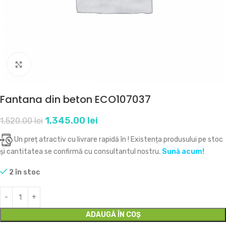
Click to enlarge
Fantana din beton ECO107037
1,345.00
lei
1,520.00
lei
Un preț atractiv cu livrare rapidă în
! Existența produsului pe stoc
și cantitatea se confirmă cu consultantul nostru.
Sună acum!
2 în stoc
ADAUGĂ ÎN COȘ