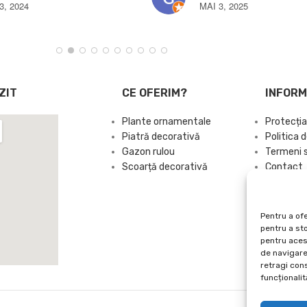
TRAIAN BRATUCU
MAI 3, 2025
ZIT
CE OFERIM?
INFORM
Plante ornamentale
Protecția
Piatră decorativă
Politica d
Gazon rulou
Termeni si
Scoarță decorativă
Contact
Sitemap
Pentru a ofe
pentru a st
pentru aces
de navigare 
retragi con
funcționalită