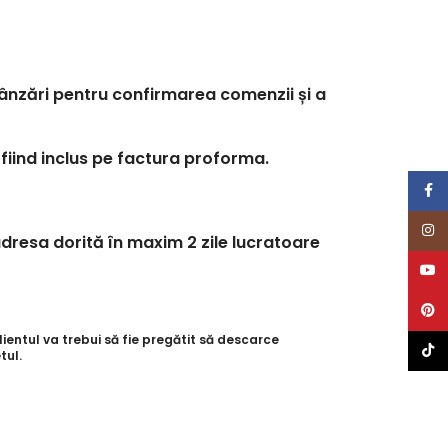
 vânzări pentru confirmarea comenzii și a
 fiind inclus pe factura proforma.
Face
Inst
dresa dorită în maxim 2 zile lucratoare
YouT
Pinte
entul va trebui să fie pregătit să descarce
TikTo
tul.