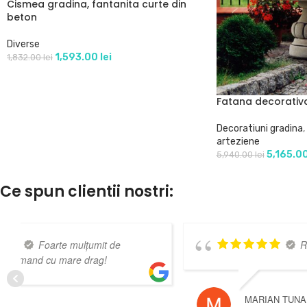
Cismea gradina, fantanita curte din
beton
Diverse
1,593.00
lei
1,832.00
lei
Fatana decorativ
Decoratiuni gradina
,
arteziene
5,165.0
5,940.00
lei
Ce spun clientii nostri:
Foarte de treaba, te
indruma și îți dau idei. Preturi accesibile!