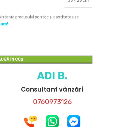
33 × 28 cm
Existența produsului pe stoc și cantitatea se
cum!
UGĂ ÎN COȘ
ADI B.
Consultant vânzări
0760973126