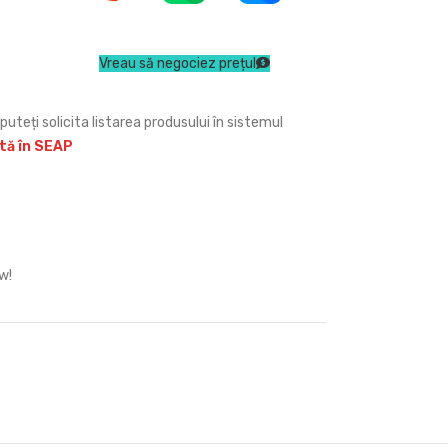
Vreau să negociez prețul
puteți solicita listarea produsului în sistemul
ită în SEAP
w!