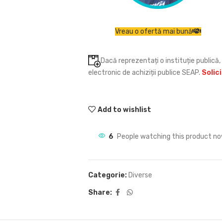
Vreau o ofertă mai bună
Dacă reprezentați o instituție publică, 
electronic de achiziții publice SEAP.
Solic
Add to wishlist
6
People watching this product no
Categorie:
Diverse
Share: