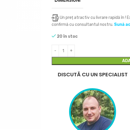
DIMENSIUNI
Un preț atractiv cu livrare rapidă în
! 
confirmă cu consultantul nostru.
Sună a
20 în stoc
ADA
DISCUTĂ CU UN SPECIALIST