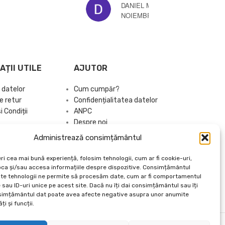
DECEMBRIE 3, 2024
SANDU
APRILIE
AȚII UTILE
AJUTOR
 datelor
Cum cumpăr?
e retur
Confidențialitatea datelor
 Condiții
ANPC
Despre noi
Brand Kit
Administrează consimțământul
Articole Utile
Catalog 2026
ri cea mai bună experiență, folosim tehnologii, cum ar fi cookie-uri,
oca și/sau accesa informațiile despre dispozitive. Consimțământul
te tehnologii ne permite să procesăm date, cum ar fi comportamentul
sau ID-uri unice pe acest site. Dacă nu îți dai consimțământul sau îți
simțământul dat poate avea afecte negative asupra unor anumite
ți și funcții.