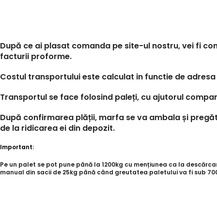
După ce ai plasat comanda pe site-ul nostru, vei fi con
facturii proforme.
Costul transportului este calculat in functie de adresa 
Transportul se face folosind paleți, cu ajutorul compan
După confirmarea plății, marfa se va ambala și pregăti
de la ridicarea ei din depozit.
Important:
Pe un palet se pot pune până la 1200kg cu mențiunea ca la descărcare,
manual din sacii de 25kg până când greutatea paletului va fi sub 700k