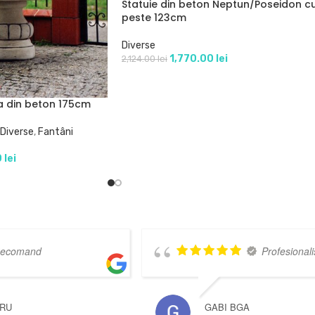
Statuie din beton Neptun/Poseidon c
peste 123cm
Diverse
1,770.00
lei
2,124.00
lei
a din beton 175cm
Diverse
,
Fantâni
0
lei
Foarte multe sortimente
de piatră decorativă, preturi excelente