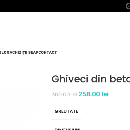
BLOG
ACHIZIȚII SEAP
CONTACT
Ghiveci din bet
258.00
lei
305.00
lei
GREUTATE