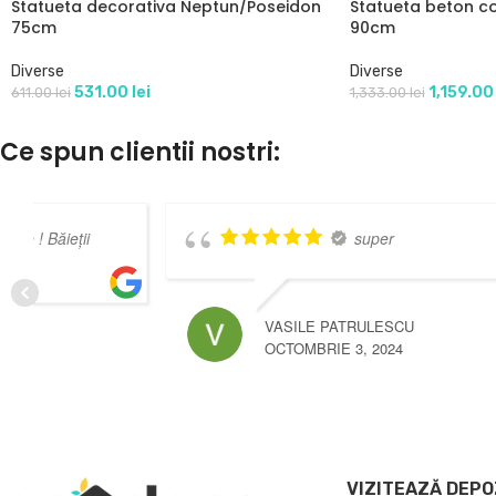
Statueta decorativa Neptun/Poseidon
Statueta beton co
75cm
90cm
Diverse
Diverse
531.00
lei
1,159.0
611.00
lei
1,333.00
lei
Ce spun clientii nostri:
Pret bun si calitate buna
STELIAN STANCU
MAI 3, 2025
VIZITEAZĂ DEPO