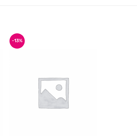
-13%
-17%