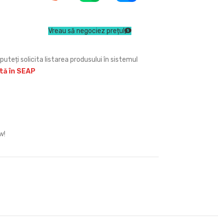
Vreau să negociez prețul
puteți solicita listarea produsului în sistemul
ită în SEAP
w!