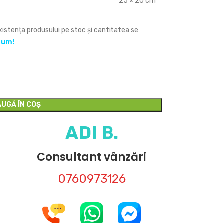
25 × 20 cm
Existența produsului pe stoc și cantitatea se
cum!
UGĂ ÎN COȘ
ADI B.
Consultant vânzări
0760973126