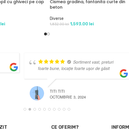
pil cu ghiveci pe cap
Cismea gradina, fantanita curte din
beton
Diverse
0
lei
1,593.00
lei
1,832.00
lei
Super
pret-
CONSTANTIN COSMIN NICOLAE
DECEMBRIE 3, 2024
ZIT
CE OFERIM?
INFORM