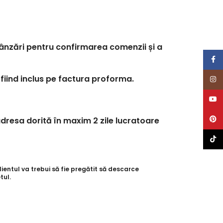
 vânzări pentru confirmarea comenzii și a
Face
 fiind inclus pe factura proforma.
Inst
YouT
Pinte
dresa dorită în maxim 2 zile lucratoare
TikTo
entul va trebui să fie pregătit să descarce
tul.