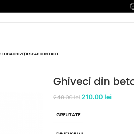
BLOG
ACHIZIȚII SEAP
CONTACT
Ghiveci din be
210.00
lei
248.00
lei
GREUTATE