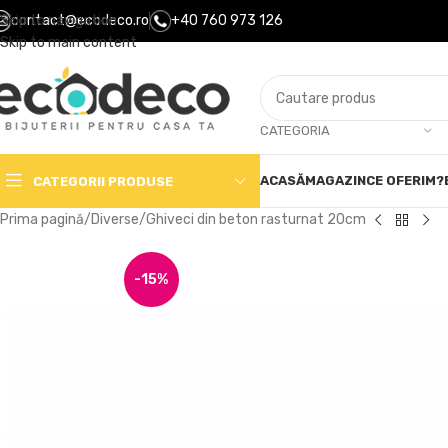
Skip to navigation
contact@ecodeco.ro
+40 760 973 126
Skip to main content
CATEGORIA
ACASĂ
MAGAZIN
CE OFERIM?
CATEGORII PRODUSE
Prima pagină
Diverse
Ghiveci din beton rasturnat 20cm
-15%