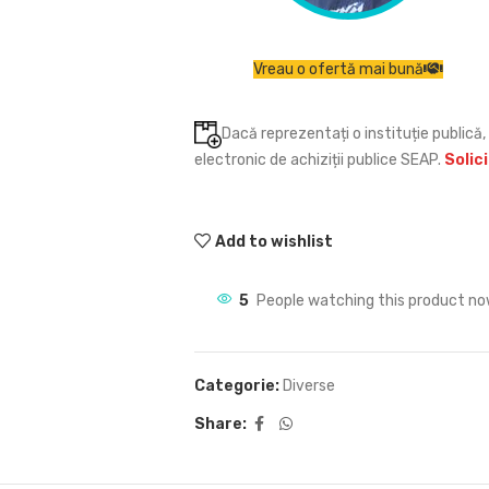
Vreau o ofertă mai bună
Dacă reprezentați o instituție publică, 
electronic de achiziții publice SEAP.
Solic
Add to wishlist
5
People watching this product no
Categorie:
Diverse
Share: