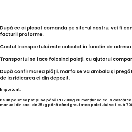
După ce ai plasat comanda pe site-ul nostru, vei fi con
facturii proforme.
Costul transportului este calculat in functie de adresa 
Transportul se face folosind paleți, cu ajutorul compan
După confirmarea plății, marfa se va ambala și pregăti
de la ridicarea ei din depozit.
Important:
Pe un palet se pot pune până la 1200kg cu mențiunea ca la descărcare,
manual din sacii de 25kg până când greutatea paletului va fi sub 700k