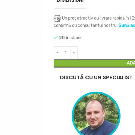
DIMENSIUNI
Un preț atractiv cu livrare rapidă în
! 
confirmă cu consultantul nostru.
Sună a
20 în stoc
ADA
DISCUTĂ CU UN SPECIALIST