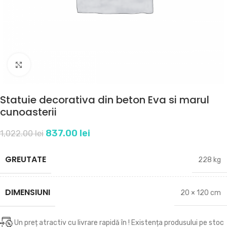
Click to enlarge
Statuie decorativa din beton Eva si marul
cunoasterii
837.00
lei
1,022.00
lei
GREUTATE
228 kg
DIMENSIUNI
20 × 120 cm
Un preț atractiv cu livrare rapidă în
! Existența produsului pe stoc