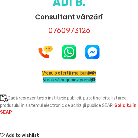
ADI B.
Consultant vânzări
0760973126
Vreau o ofertă mai bună
Vreau să negociez prețul
Dacă reprezentați o instituție publică, puteți solicita listarea
produsului în sistemul electronic de achiziții publice SEAP.
Solicită în
SEAP
Add to wishlist