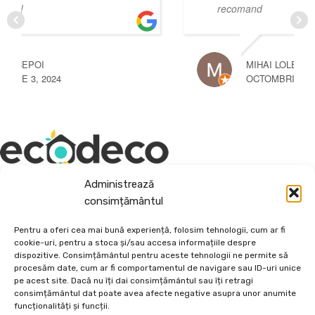
recomand
MIHAI LOLEA
OCTOMBRIE 3, 2024
Administrează
Depozit En-Gross și En-Detail
consimțământul
Piatră Decorativă și Plante Ornamentale
Pentru a oferi cea mai bună experiență, folosim tehnologii, cum ar fi
cookie-uri, pentru a stoca și/sau accesa informațiile despre
Preturi accesibile, calitate si diversitate.
dispozitive. Consimțământul pentru aceste tehnologii ne permite să
procesăm date, cum ar fi comportamentul de navigare sau ID-uri unice
pe acest site. Dacă nu îți dai consimțământul sau îți retragi
DE 70, vis-a-vis de Termo Ișalnița, Craiova, Dolj, Romania
consimțământul dat poate avea afecte negative asupra unor anumite
+40760973126
funcționalități și funcții.