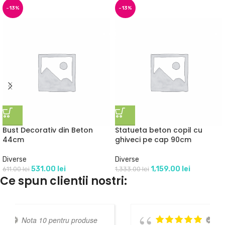
-13%
-13%
Bust Decorativ din Beton
Statueta beton copil cu
44cm
ghiveci pe cap 90cm
Diverse
Diverse
531.00
lei
1,159.00
lei
611.00
lei
1,333.00
lei
Ce spun clientii nostri:
e
Personal prietenos,