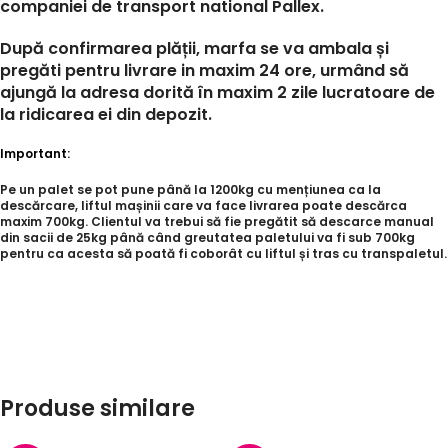
companiei de transport national Pallex.
După confirmarea plății, marfa se va ambala și
pregăti pentru livrare in maxim 24 ore, urmând să
ajungă la adresa dorită în maxim 2 zile lucratoare de
la ridicarea ei din depozit.
Important:
Pe un palet se pot pune până la 1200kg cu mențiunea ca la
descărcare, liftul mașinii care va face livrarea poate descărca
maxim 700kg. Clientul va trebui să fie pregătit să descarce manual
din sacii de 25kg până când greutatea paletului va fi sub 700kg
pentru ca acesta să poată fi coborât cu liftul și tras cu transpaletul.
Produse similare