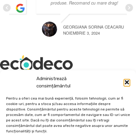
produse. Recomand cu mare drag!
GEORGIANA SORINA CEACARU
NOIEMBRIE 3, 2024
Administrează
Depozit En-Gross și En-Detail
consimțământul
Piatră Decorativă și Plante Ornamentale
Pentru a oferi cea mai bună experiență, folosim tehnologii, cum ar fi
cookie-uri, pentru a stoca și/sau accesa informațiile despre
Preturi accesibile, calitate si diversitate.
dispozitive. Consimțământul pentru aceste tehnologii ne permite să
procesăm date, cum ar fi comportamentul de navigare sau ID-uri unice
pe acest site. Dacă nu îți dai consimțământul sau îți retragi
DE 70, vis-a-vis de Termo Ișalnița, Craiova, Dolj, Romania
consimțământul dat poate avea afecte negative asupra unor anumite
+40760973126
funcționalități și funcții.
contact@ecodeco.ro