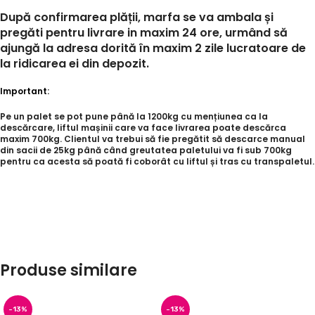
După confirmarea plății, marfa se va ambala și
pregăti pentru livrare in maxim 24 ore, urmând să
ajungă la adresa dorită în maxim 2 zile lucratoare de
la ridicarea ei din depozit.
Important:
Pe un palet se pot pune până la 1200kg cu mențiunea ca la
descărcare, liftul mașinii care va face livrarea poate descărca
maxim 700kg. Clientul va trebui să fie pregătit să descarce manual
din sacii de 25kg până când greutatea paletului va fi sub 700kg
pentru ca acesta să poată fi coborât cu liftul și tras cu transpaletul.
Produse similare
-13%
-13%