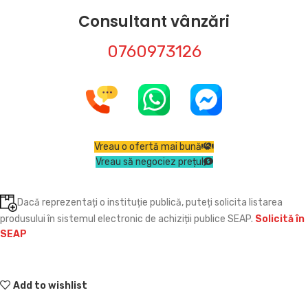
Consultant vânzări
0760973126
Vreau o ofertă mai bună
Vreau să negociez prețul
Dacă reprezentați o instituție publică, puteți solicita listarea
produsului în sistemul electronic de achiziții publice SEAP.
Solicită în
SEAP
Add to wishlist