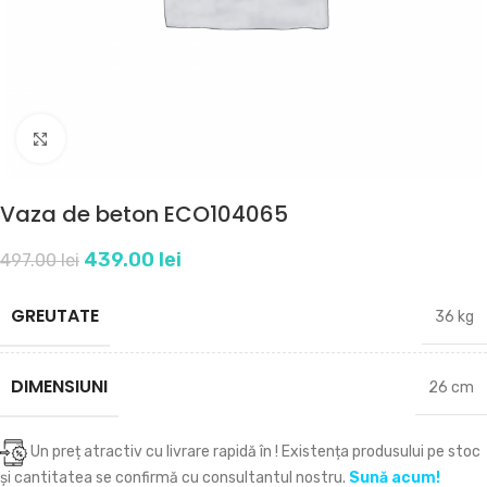
Click to enlarge
Vaza de beton ECO104065
439.00
lei
497.00
lei
GREUTATE
36 kg
DIMENSIUNI
26 cm
Un preț atractiv cu livrare rapidă în
! Existența produsului pe stoc
și cantitatea se confirmă cu consultantul nostru.
Sună acum!