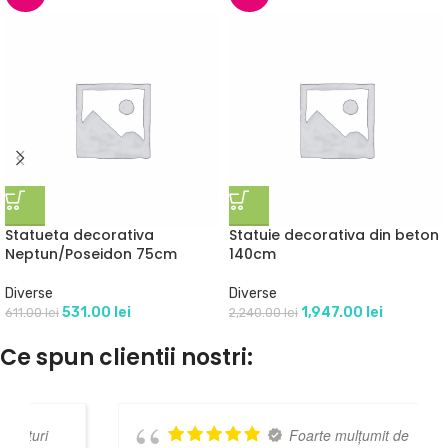
Statueta decorativa
Statuie decorativa din beton
Neptun/Poseidon 75cm
140cm
Diverse
Diverse
531.00
lei
1,947.00
lei
611.00
lei
2,240.00
lei
Ce spun clientii nostri:
Foarte mulțumit de