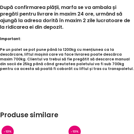
După confirmarea plății, marfa se va ambala și
pregăti pentru livrare in maxim 24 ore, urmând să
ajungă la adresa dorită în maxim 2 zile lucratoare de
la ridicarea ei din depozit.
Important:
Pe un palet se pot pune până la 1200kg cu mențiunea ca la
descărcare, liftul mașinii care va face livrarea poate descărca
maxim 700kg. Clientul va trebui să fie pregătit să descarce manual
din sacii de 25kg până când greutatea paletului va fi sub 700kg
pentru ca acesta să poată fi coborât cu liftul și tras cu transpaletul.
Produse similare
-13%
-13%