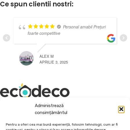
Ce spun clientii nostri:
Personal amabil Prețuri
foarte competitive
ALEX M
APRILIE 3, 2025
Administrează
Depozit En-Gross și En-Detail
consimțământul
Piatră Decorativă și Plante Ornamentale
Pentru a oferi cea mai bună experiență, folosim tehnologii, cum ar fi
cookie-uri, pentru a stoca și/sau accesa informațiile despre