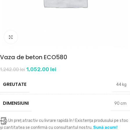
Click to enlarge
Vaza de beton ECO580
1,052.00
lei
1,242.00
lei
GREUTATE
44 kg
DIMENSIUNI
90 cm
Un preț atractiv cu livrare rapidă în
! Existența produsului pe stoc
și cantitatea se confirmă cu consultantul nostru.
Sună acum!