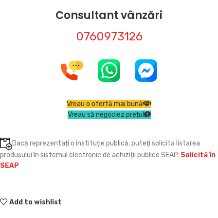
Consultant vânzări
0760973126
Vreau o ofertă mai bună
Vreau să negociez prețul
Dacă reprezentați o instituție publică, puteți solicita listarea
produsului în sistemul electronic de achiziții publice SEAP.
Solicită în
SEAP
Add to wishlist