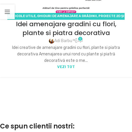
ARTICOLE UTILE
,
GHIDURI DE AMENAJARE A GRĂDINII
,
PROIECTE 2D ȘI
Idei amenajare gradini cu flori,
3D
,
SERVICII ECODECO
plante si piatra decorativa
0
Adi Barbu
Idei creative de amenajare gradini cu flori, plante si piatra
decorativa Amenajarea unui rond cu plante și piatră
decorativă este o me...
VEZI TOT
Ce spun clientii nostri: