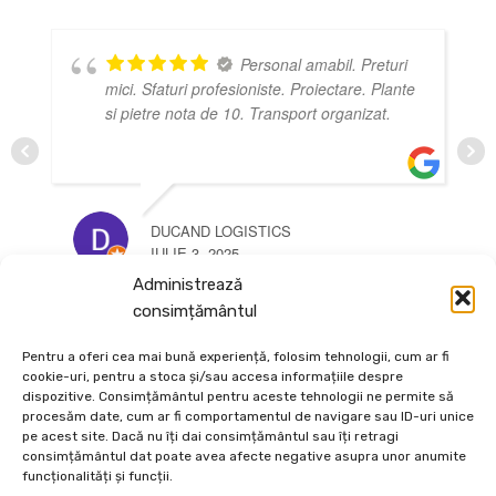
Personal amabil. Preturi
mici. Sfaturi profesioniste. Proiectare. Plante
si pietre nota de 10. Transport organizat.
DUCAND LOGISTICS
IULIE 3, 2025
Administrează
consimțământul
Pentru a oferi cea mai bună experiență, folosim tehnologii, cum ar fi
cookie-uri, pentru a stoca și/sau accesa informațiile despre
dispozitive. Consimțământul pentru aceste tehnologii ne permite să
procesăm date, cum ar fi comportamentul de navigare sau ID-uri unice
pe acest site. Dacă nu îți dai consimțământul sau îți retragi
consimțământul dat poate avea afecte negative asupra unor anumite
Depozit En-Gross și En-Detail
funcționalități și funcții.