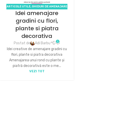
ARTICOLE UTILE
,
GHIDURI DE AMENAJARE
Idei amenajare
A GRĂDINII
,
PROIECTE 2D ȘI 3D
,
SERVICII
ECODECO
gradini cu flori,
plante si piatra
decorativa
0
Postat de
Adi Barbu
Idei creative de amenajare gradini cu
flori, plante si piatra decorativa
Amenajarea unui rond cu plante și
piatră decorativă este o me...
VEZI TOT