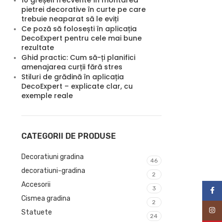
10 greșeli frecvente în montarea
pietrei decorative în curte pe care
trebuie neaparat să le eviți
Ce poză să folosești în aplicația
DecoExpert pentru cele mai bune
rezultate
Ghid practic: Cum să-ți planifici
amenajarea curții fără stres
Stiluri de grădină în aplicația
DecoExpert – explicate clar, cu
exemple reale
CATEGORII DE PRODUSE
Decoratiuni gradina
46
decoratiuni-gradina
2
Accesorii
3
Face
Cismea gradina
2
Inst
Statuete
24