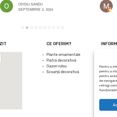
OVIDIU SANDU
SEPTEMBRIE 3, 2024
ZIT
CE OFERIM?
INFORM
Plante ornamentale
Protecția
Piatră decorativă
Politica d
Gazon rulou
Termeni si
Pentru a ofe
pentru a st
Scoarță decorativă
Contact
pentru aces
Sitemap
de navigare 
retragi con
funcționalită
A