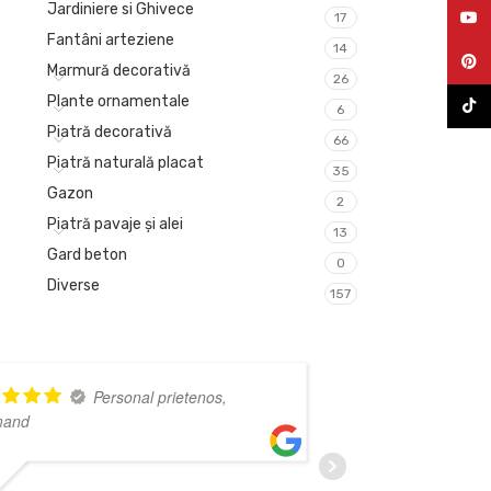
Jardiniere si Ghivece
YouT
17
Fantâni arteziene
14
Pinte
Marmură decorativă
26
Plante ornamentale
TikTo
6
Piatră decorativă
66
Piatră naturală placat
35
Gazon
2
Piatră pavaje și alei
13
Gard beton
0
Diverse
157
Personal prietenos,
mand
de înaltă calit