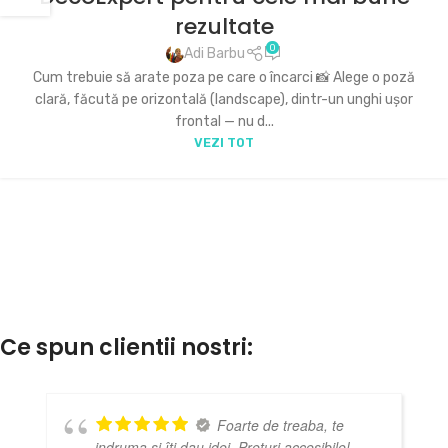
rezultate
0
Adi Barbu
Cum trebuie să arate poza pe care o încarci 📸 Alege o poză
clară, făcută pe orizontală (landscape), dintr-un unghi ușor
frontal — nu d...
VEZI TOT
Ce spun clientii nostri:
Foarte de treaba, te
indruma și îți dau idei. Preturi accesibile!