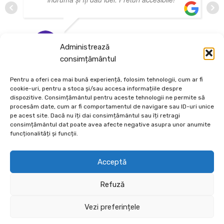
DANIEL MIREA
Administrează
NOIEMBRIE 3, 2024
consimțământul
Pentru a oferi cea mai bună experiență, folosim tehnologii, cum ar fi
cookie-uri, pentru a stoca și/sau accesa informațiile despre
dispozitive. Consimțământul pentru aceste tehnologii ne permite să
procesăm date, cum ar fi comportamentul de navigare sau ID-uri unice
pe acest site. Dacă nu îți dai consimțământul sau îți retragi
consimțământul dat poate avea afecte negative asupra unor anumite
Depozit En-Gross și En-Detail
funcționalități și funcții.
Piatră Decorativă și Plante Ornamentale
Acceptă
Preturi accesibile, calitate si diversitate.
Refuză
DE 70, vis-a-vis de Termo Ișalnița, Craiova, Dolj, Romania
+40760973126
Vezi preferințele
contact@ecodeco.ro