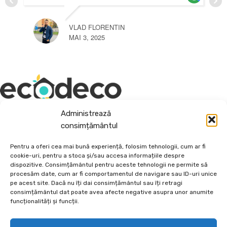
VLAD FLORENTIN
MAI 3, 2025
Administrează
Depozit En-Gross și En-Detail
consimțământul
Piatră Decorativă și Plante Ornamentale
Pentru a oferi cea mai bună experiență, folosim tehnologii, cum ar fi
cookie-uri, pentru a stoca și/sau accesa informațiile despre
Preturi accesibile, calitate si diversitate.
dispozitive. Consimțământul pentru aceste tehnologii ne permite să
procesăm date, cum ar fi comportamentul de navigare sau ID-uri unice
pe acest site. Dacă nu îți dai consimțământul sau îți retragi
DE 70, vis-a-vis de Termo Ișalnița, Craiova, Dolj, Romania
consimțământul dat poate avea afecte negative asupra unor anumite
+40760973126
funcționalități și funcții.
contact@ecodeco.ro