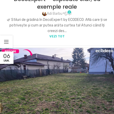
exemple reale
0
Adi Barbu
🌿 Stiluri de grădină în DecoExpert by ECODECO: Află care ți se
potrivește și cum ar putea arăta curtea ta! Atunci când îți
creezi des...
VEZI TOT
06
IAN.