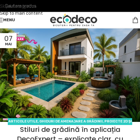
Skip to navigation
Skip to main content
MENU
07
MAI
ARTICOLE UTILE
,
GHIDURI DE AMENAJARE A GRĂDINII
,
PROIECTE 2D ȘI
Stiluri de grădină în aplicația
3D
DecoExpert – explicate clar, cu