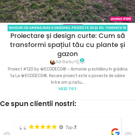
GHIDURI DE AMENAJARE A GRĂDINII
,
PROIECTE 2D ȘI 3D
,
TENDINȚE ÎN
Proiectare și design curte: Cum să
DESIGNUL GRĂDINILOR
transformi spațiul tău cu plante și
gazon
0
Adi Barbu
Proiect #120 by 💎ECODECO® – Armonie și echilibru în grădina
ta La 💎ECODECO®, fiecare proiect este o poveste de iubire
între om și natu...
VEZI TOT
Ce spun clientii nostri:
Top🔝