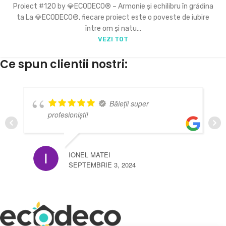
Proiect #120 by 💎ECODECO® – Armonie și echilibru în grădina
ta La 💎ECODECO®, fiecare proiect este o poveste de iubire
între om și natu...
VEZI TOT
Ce spun clientii nostri:
Băieții super
esioniști!
sunt foarte se
IONEL MATEI
ANDRE
SEPTEMBRIE 3, 2024
DECEM