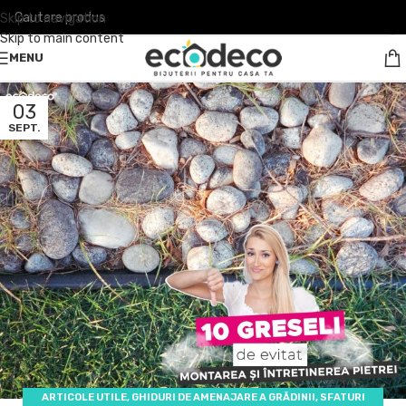
Skip to navigation
Skip to main content
MENU
03
SEPT.
ARTICOLE UTILE
,
GHIDURI DE AMENAJARE A GRĂDINII
,
SFATURI