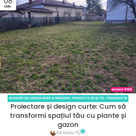
06
IAN.
GHIDURI DE AMENAJARE A GRĂDINII
,
PROIECTE 2D ȘI 3D
,
TENDINȚE ÎN
Proiectare și design curte: Cum să
DESIGNUL GRĂDINILOR
transformi spațiul tău cu plante și
gazon
0
Adi Barbu