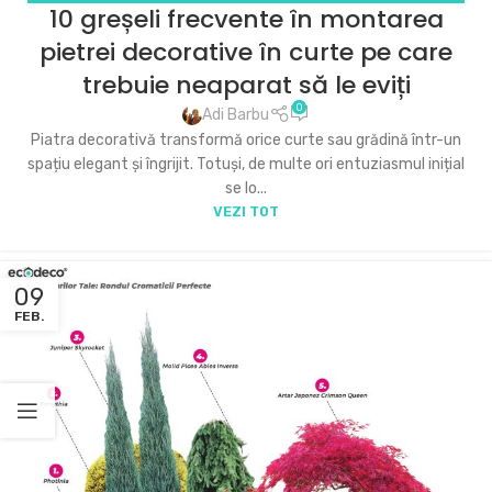
10 greșeli frecvente în montarea
PRACTICE ȘI DIY (DO IT YOURSELF)
pietrei decorative în curte pe care
trebuie neaparat să le eviți
0
Adi Barbu
Piatra decorativă transformă orice curte sau grădină într-un
spațiu elegant și îngrijit. Totuși, de multe ori entuziasmul inițial
se lo...
VEZI TOT
09
FEB.