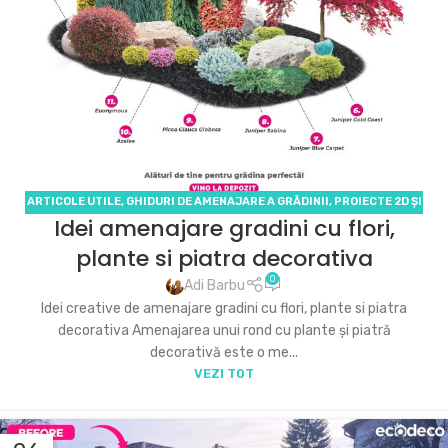
ARTICOLE UTILE
,
GHIDURI DE AMENAJARE A GRĂDINII
,
PROIECTE 2D ȘI
Idei amenajare gradini cu flori,
3D
,
SERVICII ECODECO
plante si piatra decorativa
0
Adi Barbu
Idei creative de amenajare gradini cu flori, plante si piatra
decorativa Amenajarea unui rond cu plante și piatră
decorativă este o me...
VEZI TOT