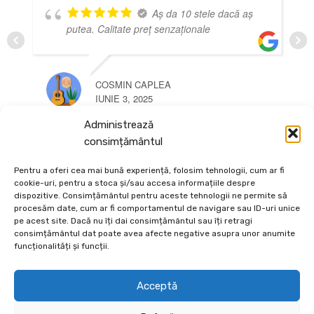
Aș da 10 stele dacă aș
putea. Calitate preț senzaționale
COSMIN CAPLEA
IUNIE 3, 2025
Administrează
consimțământul
Pentru a oferi cea mai bună experiență, folosim tehnologii, cum ar fi
cookie-uri, pentru a stoca și/sau accesa informațiile despre
dispozitive. Consimțământul pentru aceste tehnologii ne permite să
procesăm date, cum ar fi comportamentul de navigare sau ID-uri unice
Depozit En-Gross și En-Detail
pe acest site. Dacă nu îți dai consimțământul sau îți retragi
consimțământul dat poate avea afecte negative asupra unor anumite
Piatră Decorativă și Plante Ornamentale
funcționalități și funcții.
Preturi accesibile, calitate si diversitate.
Acceptă
DE 70, vis-a-vis de Termo Ișalnița, Craiova, Dolj, Romania