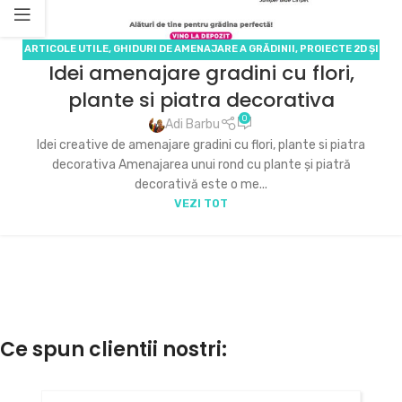
ARTICOLE UTILE
,
GHIDURI DE AMENAJARE A GRĂDINII
,
PROIECTE 2D ȘI
Idei amenajare gradini cu flori,
3D
,
SERVICII ECODECO
plante si piatra decorativa
0
Adi Barbu
Idei creative de amenajare gradini cu flori, plante si piatra
decorativa Amenajarea unui rond cu plante și piatră
decorativă este o me...
VEZI TOT
Ce spun clientii nostri: